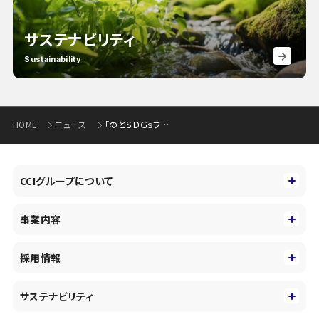
サステナビリティ
Sustainability
HOME
ニュース
「のとＳＤＧｓファンド」による投資実行について(376KB)
CCIグループについて
CCIグループについて
事業内容
トップメッセージ
事業内容
コーポレートアイデンティティ
採用情報
事業性理解を通じたファイナンス
中期経営戦略
採用情報
コンサルティング&アドバイザリー
サステナビリティ
会社概要・沿革
新卒採用
キャッシュレス・デジタルの進展