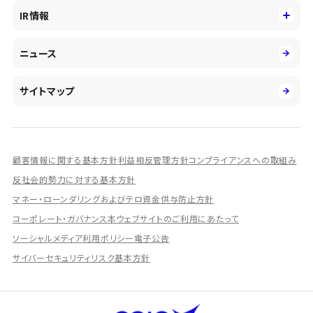
役員
サステナビリティ
キャリア採用
IR情報
投資事業の拡大
環境
第二新卒採用
市場運用のさらなる高度化
IR情報
社会
ニュース
障がい者採用
DXとシステムモダナイゼーション
決算短信
ガバナンス
アルムナイ採用
人的資本経営の取組み
有価証券報告書／四半期報告書
サイトマップ
業績ハイライト
統合報告書
ディスクロージャー誌
顧客情報に関する基本方針
利益相反管理方針
コンプライアンスへの取組み
IRプレゼンテーション資料
反社会的勢力に対する基本方針
シェアードリサーチ社による調査レポート
マネー・ローンダリングおよびテロ資金供与防止方針
コーポレート・ガバナンス
本ウェブサイトのご利用にあたって
IRに関するよくあるご質問
ソーシャルメディア利用ポリシー
電子公告
IRに関するお問い合わせ
サイバーセキュリティリスク基本方針
ディスクロージャーポリシー
資本政策
株主総会情報