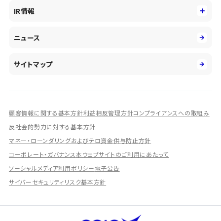
役員
サステナビリティ
キャリア採用
IR情報
投資事業の拡大
環境
第二新卒採用
市場運用のさらなる高度化
IR情報
社会
ニュース
障がい者採用
DXとシステムモダナイゼーション
決算短信
ガバナンス
アルムナイ採用
人的資本経営の取組み
有価証券報告書／四半期報告書
サイトマップ
業績ハイライト
統合報告書
ディスクロージャー誌
顧客情報に関する基本方針
利益相反管理方針
コンプライアンスへの取組み
IRプレゼンテーション資料
反社会的勢力に対する基本方針
シェアードリサーチ社による調査レポート
マネー・ローンダリングおよびテロ資金供与防止方針
コーポレート・ガバナンス
本ウェブサイトのご利用にあたって
IRに関するよくあるご質問
ソーシャルメディア利用ポリシー
電子公告
IRに関するお問い合わせ
サイバーセキュリティリスク基本方針
ディスクロージャーポリシー
資本政策
株主総会情報