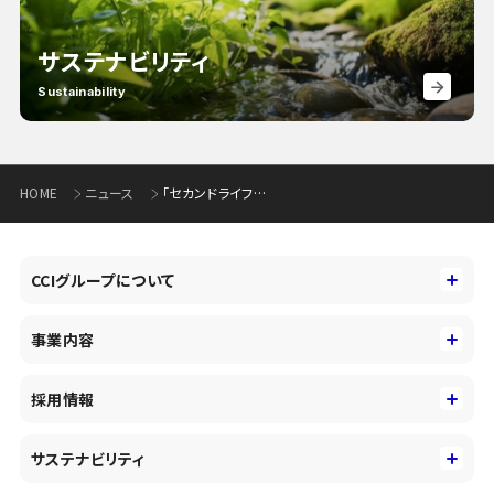
サステナビリティ
Sustainability
HOME
ニュース
「セカンドライフプランセミナー」の開催について (147KB)
CCIグループについて
CCIグループについて
事業内容
トップメッセージ
事業内容
コーポレートアイデンティティ
採用情報
事業性理解を通じたファイナンス
中期経営戦略
採用情報
コンサルティング&アドバイザリー
サステナビリティ
会社概要・沿革
新卒採用
キャッシュレス・デジタルの進展