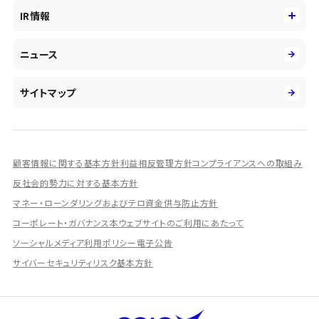
役員
サステナビリティ
キャリア採用
IR情報
投資事業の拡大
環境
第二新卒採用
市場運用のさらなる高度化
IR情報
社会
ニュース
障がい者採用
DXとシステムモダナイゼーション
決算短信
ガバナンス
アルムナイ採用
人的資本経営の取組み
有価証券報告書／四半期報告書
サイトマップ
業績ハイライト
統合報告書
ディスクロージャー誌
顧客情報に関する基本方針
利益相反管理方針
コンプライアンスへの取組み
IRプレゼンテーション資料
反社会的勢力に対する基本方針
シェアードリサーチ社による調査レポート
マネー・ローンダリングおよびテロ資金供与防止方針
コーポレート・ガバナンス
本ウェブサイトのご利用にあたって
IRに関するよくあるご質問
ソーシャルメディア利用ポリシー
電子公告
IRに関するお問い合わせ
サイバーセキュリティリスク基本方針
ディスクロージャーポリシー
資本政策
株主総会情報