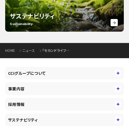
サステナビリティ
Sustainability
HOME
ニュース
「セカンドライフプランセミナー」の開催について(194KB)
CCIグループについて
CCIグループについて
事業内容
トップメッセージ
事業内容
コーポレートアイデンティティ
採用情報
事業性理解を通じたファイナンス
中期経営戦略
採用情報
コンサルティング&アドバイザリー
サステナビリティ
会社概要・沿革
新卒採用
キャッシュレス・デジタルの進展