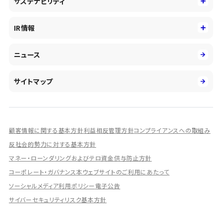
サステナビリティ
会社概要・沿革
新卒採用
キャッシュレス・デジタルの進展
役員
サステナビリティ
キャリア採用
IR情報
投資事業の拡大
環境
第二新卒採用
市場運用のさらなる高度化
IR情報
社会
ニュース
障がい者採用
DXとシステムモダナイゼーション
決算短信
ガバナンス
アルムナイ採用
人的資本経営の取組み
有価証券報告書／四半期報告書
サイトマップ
業績ハイライト
統合報告書
ディスクロージャー誌
顧客情報に関する基本方針
利益相反管理方針
コンプライアンスへの取組み
IRプレゼンテーション資料
反社会的勢力に対する基本方針
シェアードリサーチ社による調査レポート
マネー・ローンダリングおよびテロ資金供与防止方針
コーポレート・ガバナンス
本ウェブサイトのご利用にあたって
IRに関するよくあるご質問
ソーシャルメディア利用ポリシー
電子公告
IRに関するお問い合わせ
サイバーセキュリティリスク基本方針
ディスクロージャーポリシー
資本政策