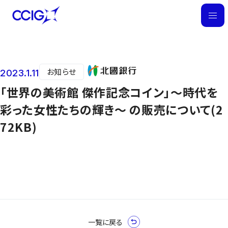
M
E
N
U
お知らせ
2023.1.11
ニュース
「世界の美術館 傑作記念コイン」～時代を
彩った女性たちの輝き～ の販売について(2
72KB)
一覧に戻る