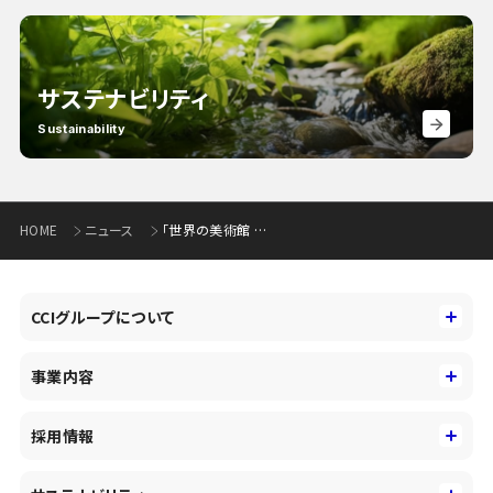
サステナビリティ
Sustainability
HOME
ニュース
「世界の美術館 傑作記念コイン」～時代を彩った女性たちの輝き～ の販売について(272KB)
CCIグループについて
CCIグループについて
事業内容
トップメッセージ
事業内容
コーポレートアイデンティティ
採用情報
事業性理解を通じたファイナンス
中期経営戦略
採用情報
コンサルティング&アドバイザリー