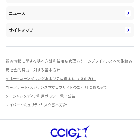
環境
第二新卒採用
市場運用のさらなる高度化
IR情報
社会
ニュース
障がい者採用
DXとシステムモダナイゼーション
決算短信
ガバナンス
アルムナイ採用
人的資本経営の取組み
有価証券報告書／四半期報告書
サイトマップ
業績ハイライト
統合報告書
ディスクロージャー誌
顧客情報に関する基本方針
利益相反管理方針
コンプライアンスへの取組み
IRプレゼンテーション資料
反社会的勢力に対する基本方針
シェアードリサーチ社による調査レポート
マネー・ローンダリングおよびテロ資金供与防止方針
コーポレート・ガバナンス
本ウェブサイトのご利用にあたって
IRに関するよくあるご質問
ソーシャルメディア利用ポリシー
電子公告
IRに関するお問い合わせ
サイバーセキュリティリスク基本方針
ディスクロージャーポリシー
資本政策
株主総会情報
株式の状況