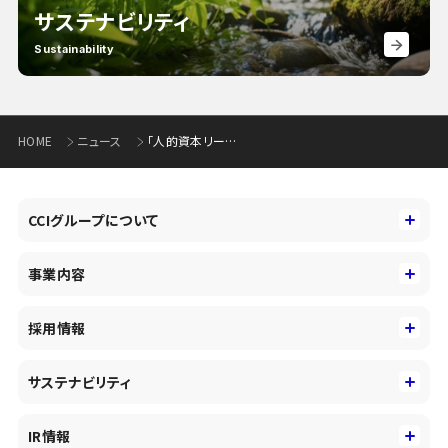
サステナビリティ
Sustainability
HOME
ニュース
「人的資本リーダーズ2022」受賞について
CCIグループについて
CCIグループについて
事業内容
トップメッセージ
事業内容
コーポレートアイデンティティ
採用情報
事業性理解を通じたファイナンス
中期経営戦略
採用情報
コンサルティング&アドバイザリー
サステナビリティ
会社概要・沿革
新卒採用
キャッシュレス・デジタルの進展
役員
サステナビリティ
キャリア採用
IR情報
投資事業の拡大