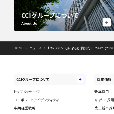
CCIグループについて
About Us
HOME
ニュース
「QRファンド」による投資実行について (206K
CCIグループについて
採用情報
トップメッセージ
新卒採用
コーポレートアイデンティティ
キャリア採
中期経営戦略
第二新卒採