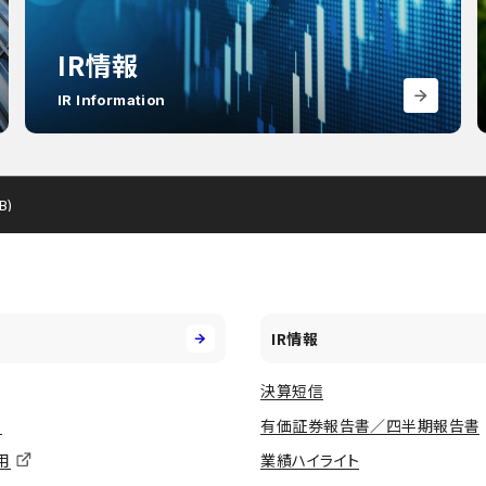
IR情報
IR Information
B)
IR情報
決算短信
用
有価証券報告書／四半期報告書
用
業績ハイライト