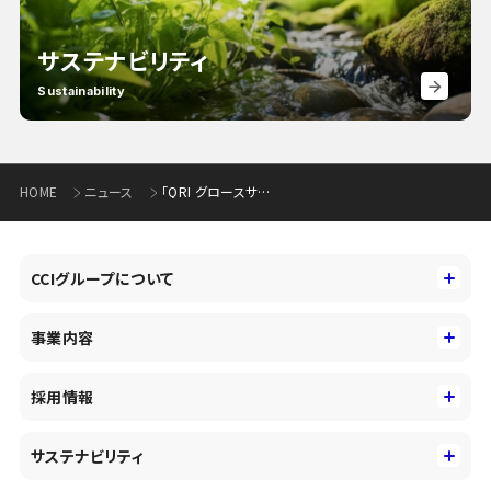
サステナビリティ
Sustainability
HOME
ニュース
「QRI グロースサポートファンド」による投資実行について (273KB)
CCIグループについて
CCIグループについて
事業内容
トップメッセージ
事業内容
コーポレートアイデンティティ
採用情報
事業性理解を通じたファイナンス
中期経営戦略
採用情報
コンサルティング&アドバイザリー
サステナビリティ
会社概要・沿革
新卒採用
キャッシュレス・デジタルの進展