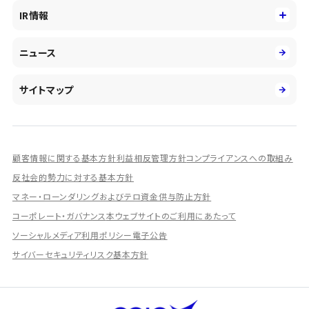
役員
サステナビリティ
キャリア採用
IR情報
投資事業の拡大
環境
第二新卒採用
市場運用のさらなる高度化
IR情報
社会
ニュース
障がい者採用
DXとシステムモダナイゼーション
決算短信
ガバナンス
アルムナイ採用
人的資本経営の取組み
有価証券報告書／四半期報告書
サイトマップ
業績ハイライト
統合報告書
ディスクロージャー誌
顧客情報に関する基本方針
利益相反管理方針
コンプライアンスへの取組み
IRプレゼンテーション資料
反社会的勢力に対する基本方針
シェアードリサーチ社による調査レポート
マネー・ローンダリングおよびテロ資金供与防止方針
コーポレート・ガバナンス
本ウェブサイトのご利用にあたって
IRに関するよくあるご質問
ソーシャルメディア利用ポリシー
電子公告
IRに関するお問い合わせ
サイバーセキュリティリスク基本方針
ディスクロージャーポリシー
資本政策
株主総会情報