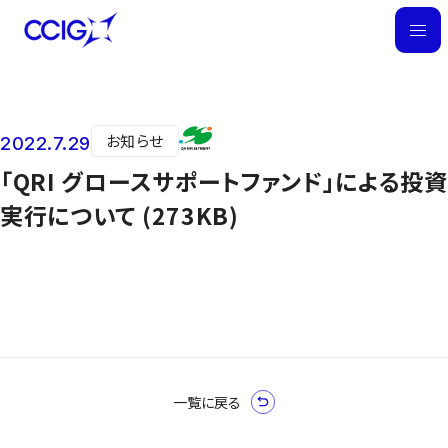
M
E
N
U
お知らせ
2022.7.29
ニュース
「QRI グロースサポートファンド」による投資
実行について (273KB)
一覧に戻る