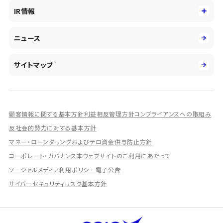
役員
サステナビリティ
キャリア採用
IR情報
投資事業の拡大
環境
第二新卒採用
市場運用のさらなる高度化
IR情報
社会
ニュース
障がい者採用
DXとシステムモダナイゼーション
決算短信
ガバナンス
アルムナイ採用
人的資本経営の取組み
有価証券報告書／四半期報告書
サイトマップ
業績ハイライト
統合報告書
ディスクロージャー誌
顧客情報に関する基本方針
利益相反管理方針
コンプライアンスへの取組み
IRプレゼンテーション資料
反社会的勢力に対する基本方針
シェアードリサーチ社による調査レポート
マネー・ローンダリングおよびテロ資金供与防止方針
コーポレート・ガバナンス
本ウェブサイトのご利用にあたって
IRに関するよくあるご質問
ソーシャルメディア利用ポリシー
電子公告
IRに関するお問い合わせ
サイバーセキュリティリスク基本方針
ディスクロージャーポリシー
資本政策
株主総会情報