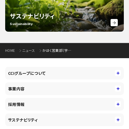
サステナビリティ
Sustainability
HOME
ニュース
かほく営業部（宇野気支店、七塚支店、高松支店）の新築移転について(301KB)
CCIグループについて
CCIグループについて
事業内容
トップメッセージ
事業内容
コーポレートアイデンティティ
採用情報
事業性理解を通じたファイナンス
中期経営戦略
採用情報
コンサルティング&アドバイザリー
サステナビリティ
会社概要・沿革
新卒採用
キャッシュレス・デジタルの進展