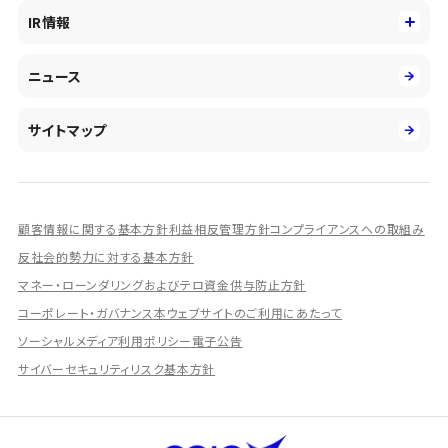
役員
サステナビリティ
キャリア採用
IR情報
投資事業の拡大
環境
第二新卒採用
市場運用のさらなる高度化
IR情報
社会
ニュース
障がい者採用
DXとシステムモダナイゼーション
決算短信
ガバナンス
アルムナイ採用
人的資本経営の取組み
有価証券報告書／四半期報告書
サイトマップ
業績ハイライト
統合報告書
ディスクロージャー誌
顧客情報に関する基本方針
利益相反管理方針
コンプライアンスへの取組み
IRプレゼンテーション資料
反社会的勢力に対する基本方針
シェアードリサーチ社による調査レポート
マネー・ローンダリングおよびテロ資金供与防止方針
コーポレート・ガバナンス
本ウェブサイトのご利用にあたって
IRに関するよくあるご質問
ソーシャルメディア利用ポリシー
電子公告
IRに関するお問い合わせ
サイバーセキュリティリスク基本方針
ディスクロージャーポリシー
資本政策
株主総会情報