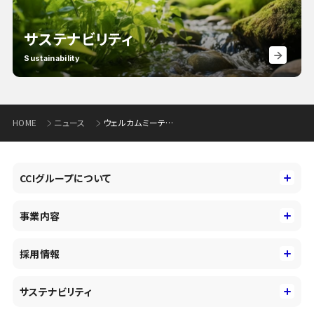
サステナビリティ
Sustainability
HOME
ニュース
ウェルカムミーティングの実施について(129KB)
CCIグループについて
CCIグループについて
事業内容
トップメッセージ
事業内容
コーポレートアイデンティティ
採用情報
事業性理解を通じたファイナンス
中期経営戦略
採用情報
コンサルティング&アドバイザリー
サステナビリティ
会社概要・沿革
新卒採用
キャッシュレス・デジタルの進展