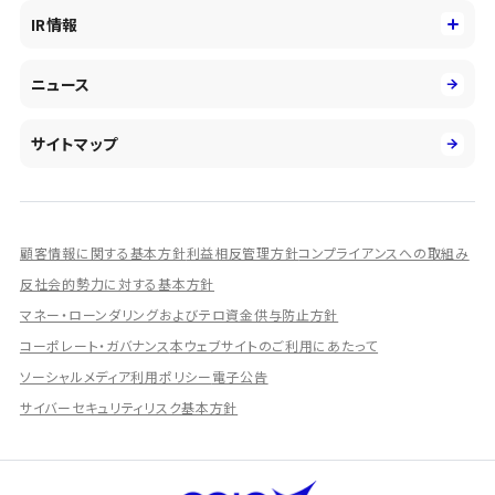
役員
サステナビリティ
キャリア採用
IR情報
投資事業の拡大
環境
第二新卒採用
市場運用のさらなる高度化
IR情報
社会
ニュース
障がい者採用
DXとシステムモダナイゼーション
決算短信
ガバナンス
アルムナイ採用
人的資本経営の取組み
有価証券報告書／四半期報告書
サイトマップ
業績ハイライト
統合報告書
ディスクロージャー誌
顧客情報に関する基本方針
利益相反管理方針
コンプライアンスへの取組み
IRプレゼンテーション資料
反社会的勢力に対する基本方針
シェアードリサーチ社による調査レポート
マネー・ローンダリングおよびテロ資金供与防止方針
コーポレート・ガバナンス
本ウェブサイトのご利用にあたって
IRに関するよくあるご質問
ソーシャルメディア利用ポリシー
電子公告
IRに関するお問い合わせ
サイバーセキュリティリスク基本方針
ディスクロージャーポリシー
資本政策
株主総会情報