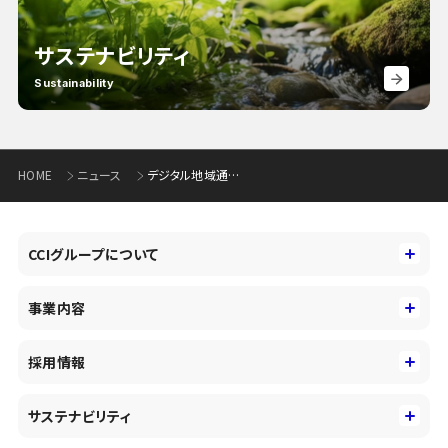
サステナビリティ
Sustainability
HOME
ニュース
デジタル地域通貨サービス「トチツーカ」の開始について
CCIグループについて
CCIグループについて
事業内容
トップメッセージ
事業内容
コーポレートアイデンティティ
採用情報
事業性理解を通じたファイナンス
中期経営戦略
採用情報
コンサルティング&アドバイザリー
サステナビリティ
会社概要・沿革
新卒採用
キャッシュレス・デジタルの進展