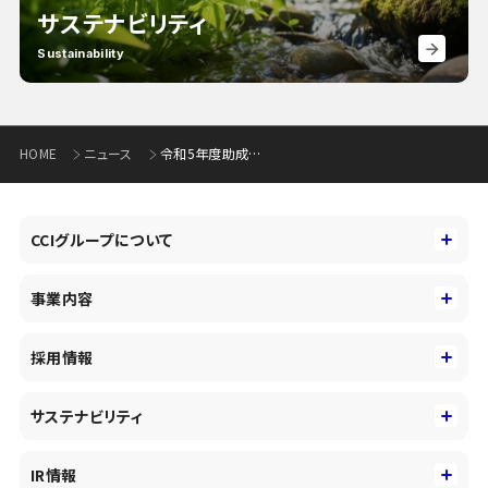
サステナビリティ
Sustainability
HOME
ニュース
令和5年度助成先決定等について(244KB)
CCIグループについて
CCIグループについて
事業内容
トップメッセージ
事業内容
コーポレートアイデンティティ
採用情報
事業性理解を通じたファイナンス
中期経営戦略
採用情報
コンサルティング&アドバイザリー
サステナビリティ
会社概要・沿革
新卒採用
キャッシュレス・デジタルの進展
役員
サステナビリティ
キャリア採用
IR情報
投資事業の拡大