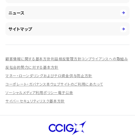
環境
第二新卒採用
市場運用のさらなる高度化
IR情報
社会
ニュース
障がい者採用
DXとシステムモダナイゼーション
決算短信
ガバナンス
アルムナイ採用
人的資本経営の取組み
有価証券報告書／四半期報告書
サイトマップ
業績ハイライト
統合報告書
ディスクロージャー誌
顧客情報に関する基本方針
利益相反管理方針
コンプライアンスへの取組み
IRプレゼンテーション資料
反社会的勢力に対する基本方針
シェアードリサーチ社による調査レポート
マネー・ローンダリングおよびテロ資金供与防止方針
コーポレート・ガバナンス
本ウェブサイトのご利用にあたって
IRに関するよくあるご質問
ソーシャルメディア利用ポリシー
電子公告
IRに関するお問い合わせ
サイバーセキュリティリスク基本方針
ディスクロージャーポリシー
資本政策
株主総会情報
株式の状況