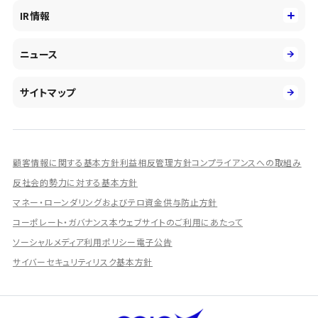
役員
サステナビリティ
キャリア採用
IR情報
投資事業の拡大
環境
第二新卒採用
市場運用のさらなる高度化
IR情報
社会
ニュース
障がい者採用
DXとシステムモダナイゼーション
決算短信
ガバナンス
アルムナイ採用
人的資本経営の取組み
有価証券報告書／四半期報告書
サイトマップ
業績ハイライト
統合報告書
ディスクロージャー誌
顧客情報に関する基本方針
利益相反管理方針
コンプライアンスへの取組み
IRプレゼンテーション資料
反社会的勢力に対する基本方針
シェアードリサーチ社による調査レポート
マネー・ローンダリングおよびテロ資金供与防止方針
コーポレート・ガバナンス
本ウェブサイトのご利用にあたって
IRに関するよくあるご質問
ソーシャルメディア利用ポリシー
電子公告
IRに関するお問い合わせ
サイバーセキュリティリスク基本方針
ディスクロージャーポリシー
資本政策
株主総会情報