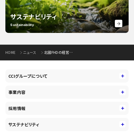
サステナビリティ
Sustainability
HOME
ニュース
北國FHDの経営戦略および2023年3月期 第2四半期決算の概要(1.83MB)
CCIグループについて
CCIグループについて
事業内容
トップメッセージ
事業内容
コーポレートアイデンティティ
採用情報
事業性理解を通じたファイナンス
中期経営戦略
採用情報
コンサルティング&アドバイザリー
サステナビリティ
会社概要・沿革
新卒採用
キャッシュレス・デジタルの進展