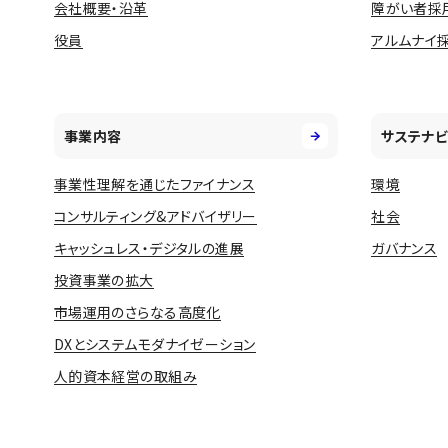
会社概要・沿革
障がい者採
役員
アルムナイ
事業内容
サステナビ
事業性理解を通じたファイナンス
環境
コンサルティング&アドバイザリー
社会
キャッシュレス・デジタルの進展
ガバナンス
投資事業の拡大
市場運用のさらなる高度化
DXとシステムモダナイゼーション
人的資本経営の取組み