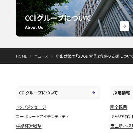
CCIグループについて
About Us
HOME
ニュース
小出建築の「SDGs 宣言」策定の支援について(6
CCIグループについて
採用情報
トップメッセージ
新卒採用
コーポレートアイデンティティ
キャリア採
中期経営戦略
第二新卒採