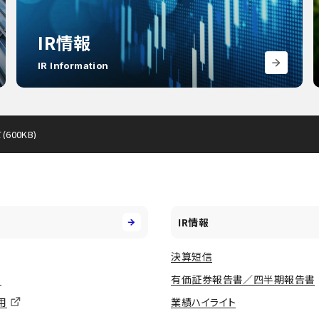
IR情報
IR Information
00KB)
IR情報
決算短信
用
有価証券報告書／四半期報告書
用
業績ハイライト