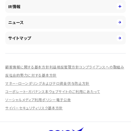
役員
サステナビリティ
キャリア採用
IR情報
投資事業の拡大
環境
第二新卒採用
市場運用のさらなる高度化
IR情報
社会
ニュース
障がい者採用
DXとシステムモダナイゼーション
決算短信
ガバナンス
アルムナイ採用
人的資本経営の取組み
有価証券報告書／四半期報告書
サイトマップ
業績ハイライト
統合報告書
ディスクロージャー誌
顧客情報に関する基本方針
利益相反管理方針
コンプライアンスへの取組み
IRプレゼンテーション資料
反社会的勢力に対する基本方針
シェアードリサーチ社による調査レポート
マネー・ローンダリングおよびテロ資金供与防止方針
コーポレート・ガバナンス
本ウェブサイトのご利用にあたって
IRに関するよくあるご質問
ソーシャルメディア利用ポリシー
電子公告
IRに関するお問い合わせ
サイバーセキュリティリスク基本方針
ディスクロージャーポリシー
資本政策
株主総会情報