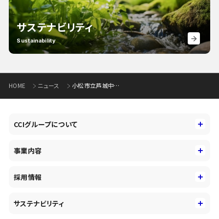
サステナビリティ
Sustainability
HOME
ニュース
小松市立芦城中学校のキャリア教育および企業見学の実施について(225KB)
CCIグループについて
CCIグループについて
事業内容
トップメッセージ
事業内容
コーポレートアイデンティティ
採用情報
事業性理解を通じたファイナンス
中期経営戦略
採用情報
コンサルティング&アドバイザリー
サステナビリティ
会社概要・沿革
新卒採用
キャッシュレス・デジタルの進展