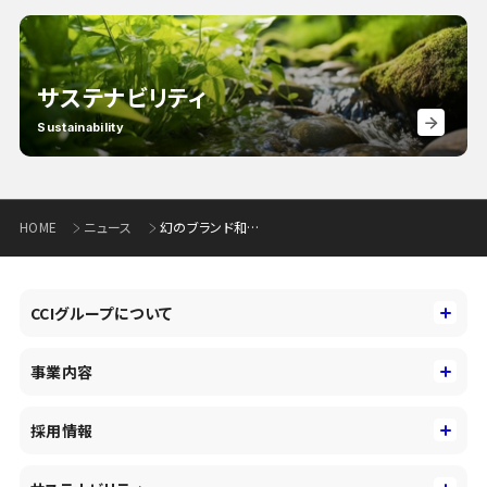
サステナビリティ
Sustainability
HOME
ニュース
幻のブランド和牛「氷見牛」を、もっと広く知ってもらいたい！「COREZO FAMILY FUNDING」の新プロジェクト公開について
CCIグループについて
CCIグループについて
事業内容
トップメッセージ
事業内容
コーポレートアイデンティティ
採用情報
事業性理解を通じたファイナンス
中期経営戦略
採用情報
コンサルティング&アドバイザリー