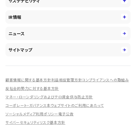
サステナビリティ
会社概要・沿革
新卒採用
キャッシュレス・デジタルの進展
役員
サステナビリティ
キャリア採用
IR情報
投資事業の拡大
環境
第二新卒採用
市場運用のさらなる高度化
IR情報
社会
ニュース
障がい者採用
DXとシステムモダナイゼーション
決算短信
ガバナンス
アルムナイ採用
人的資本経営の取組み
有価証券報告書／四半期報告書
サイトマップ
業績ハイライト
統合報告書
ディスクロージャー誌
顧客情報に関する基本方針
利益相反管理方針
コンプライアンスへの取組み
IRプレゼンテーション資料
反社会的勢力に対する基本方針
シェアードリサーチ社による調査レポート
マネー・ローンダリングおよびテロ資金供与防止方針
コーポレート・ガバナンス
本ウェブサイトのご利用にあたって
IRに関するよくあるご質問
ソーシャルメディア利用ポリシー
電子公告
IRに関するお問い合わせ
サイバーセキュリティリスク基本方針
ディスクロージャーポリシー
資本政策