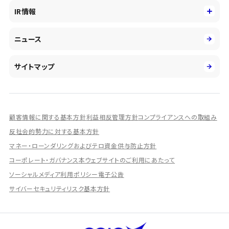
役員
サステナビリティ
キャリア採用
IR情報
投資事業の拡大
環境
第二新卒採用
市場運用のさらなる高度化
IR情報
社会
ニュース
障がい者採用
DXとシステムモダナイゼーション
決算短信
ガバナンス
アルムナイ採用
人的資本経営の取組み
有価証券報告書／四半期報告書
サイトマップ
業績ハイライト
統合報告書
ディスクロージャー誌
顧客情報に関する基本方針
利益相反管理方針
コンプライアンスへの取組み
IRプレゼンテーション資料
反社会的勢力に対する基本方針
シェアードリサーチ社による調査レポート
マネー・ローンダリングおよびテロ資金供与防止方針
コーポレート・ガバナンス
本ウェブサイトのご利用にあたって
IRに関するよくあるご質問
ソーシャルメディア利用ポリシー
電子公告
IRに関するお問い合わせ
サイバーセキュリティリスク基本方針
ディスクロージャーポリシー
資本政策
株主総会情報