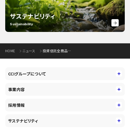
サステナビリティ
Sustainability
HOME
ニュース
投資信託全商品のノーロード化（購入時手数料無料化）の開始について (194KB)
CCIグループについて
CCIグループについて
事業内容
トップメッセージ
事業内容
コーポレートアイデンティティ
採用情報
事業性理解を通じたファイナンス
中期経営戦略
採用情報
コンサルティング&アドバイザリー
サステナビリティ
会社概要・沿革
新卒採用
キャッシュレス・デジタルの進展