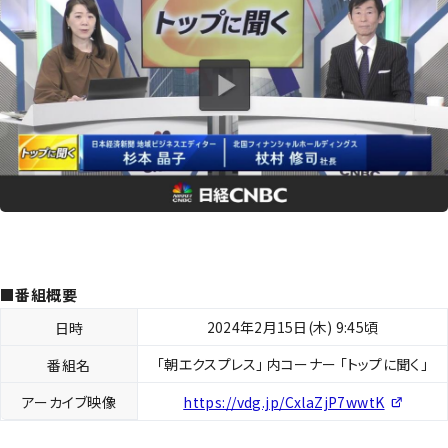
■番組概要
2024年2月15日(木) 9:45頃
日時
「朝エクスプレス」 内コーナー 「トップに聞く」
番組名
アーカイブ映像
https://vdg.jp/CxlaZjP7wwtK