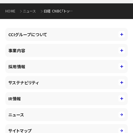
HOME
ニュース
日経 CNBC「トップに聞く」に出演について
CCIグループについて
CCIグループについて
事業内容
トップメッセージ
事業内容
コーポレートアイデンティティ
採用情報
事業性理解を通じたファイナンス
中期経営戦略
採用情報
コンサルティング&アドバイザリー
サステナビリティ
会社概要・沿革
新卒採用
キャッシュレス・デジタルの進展
役員
サステナビリティ
キャリア採用
IR情報
投資事業の拡大
環境
第二新卒採用
市場運用のさらなる高度化
IR情報
社会
ニュース
障がい者採用
DXとシステムモダナイゼーション
決算短信
ガバナンス
アルムナイ採用
人的資本経営の取組み
有価証券報告書／四半期報告書
サイトマップ