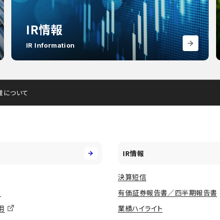
IR情報
IR Information
支援について
IR情報
決算短信
用
有価証券報告書／四半期報告書
用
業績ハイライト