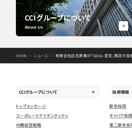
CCIグループについて
About Us
HOME
ニュース
有限会社白玉産業の「SDGs 宣言」策定の
CCIグループについて
採用情報
トップメッセージ
新卒採用
コーポレートアイデンティティ
キャリア採
中期経営戦略
第二新卒採