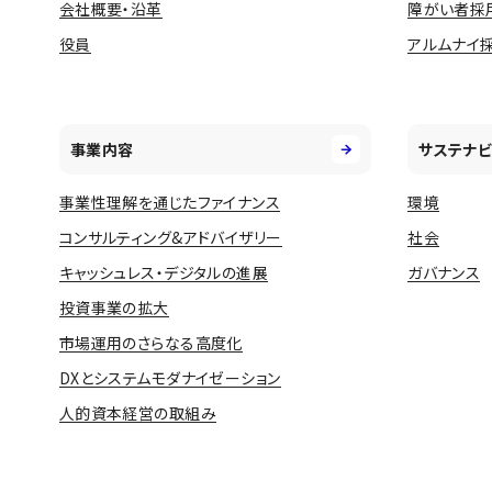
会社概要・沿革
障がい者採
役員
アルムナイ
事業内容
サステナビ
事業性理解を通じたファイナンス
環境
コンサルティング&アドバイザリー
社会
キャッシュレス・デジタルの進展
ガバナンス
投資事業の拡大
市場運用のさらなる高度化
DXとシステムモダナイゼーション
人的資本経営の取組み