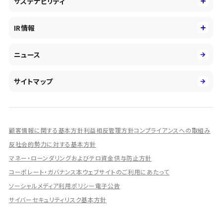
サステナビリティ
会社概要・沿革
新卒採用
キャッシュレス・デジタルの進展
役員
サステナビリティ
キャリア採用
IR情報
投資事業の拡大
環境
第二新卒採用
市場運用のさらなる高度化
IR情報
社会
ニュース
障がい者採用
DXとシステムモダナイゼーション
決算短信
ガバナンス
アルムナイ採用
人的資本経営の取組み
有価証券報告書／四半期報告書
サイトマップ
業績ハイライト
統合報告書
ディスクロージャー誌
顧客情報に関する基本方針
利益相反管理方針
コンプライアンスへの取組み
IRプレゼンテーション資料
反社会的勢力に対する基本方針
シェアードリサーチ社による調査レポート
マネー・ローンダリングおよびテロ資金供与防止方針
コーポレート・ガバナンス
本ウェブサイトのご利用にあたって
IRに関するよくあるご質問
ソーシャルメディア利用ポリシー
電子公告
IRに関するお問い合わせ
サイバーセキュリティリスク基本方針
ディスクロージャーポリシー
資本政策