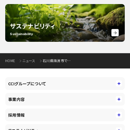
サステナビリティ
Sustainability
HOME
ニュース
石川県珠洲市でのブロックチェーンを活用した デジタル地域通貨の流通開始について(299KB)
CCIグループについて
CCIグループについて
事業内容
トップメッセージ
事業内容
コーポレートアイデンティティ
採用情報
事業性理解を通じたファイナンス
中期経営戦略
採用情報
コンサルティング&アドバイザリー