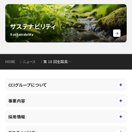
サステナビリティ
Sustainability
HOME
ニュース
第 18 回全国高校生金融経済クイズ選手権 「エコノミクス甲子園石川大会」の開催について
CCIグループについて
CCIグループについて
事業内容
トップメッセージ
事業内容
コーポレートアイデンティティ
採用情報
事業性理解を通じたファイナンス
中期経営戦略
採用情報
コンサルティング&アドバイザリー