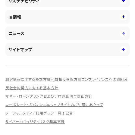
サステナビリティ
会社概要・沿革
新卒採用
キャッシュレス・デジタルの進展
役員
サステナビリティ
キャリア採用
IR情報
投資事業の拡大
環境
第二新卒採用
市場運用のさらなる高度化
IR情報
社会
ニュース
障がい者採用
DXとシステムモダナイゼーション
決算短信
ガバナンス
アルムナイ採用
人的資本経営の取組み
有価証券報告書／四半期報告書
サイトマップ
業績ハイライト
統合報告書
ディスクロージャー誌
顧客情報に関する基本方針
利益相反管理方針
コンプライアンスへの取組み
IRプレゼンテーション資料
反社会的勢力に対する基本方針
シェアードリサーチ社による調査レポート
マネー・ローンダリングおよびテロ資金供与防止方針
コーポレート・ガバナンス
本ウェブサイトのご利用にあたって
IRに関するよくあるご質問
ソーシャルメディア利用ポリシー
電子公告
IRに関するお問い合わせ
サイバーセキュリティリスク基本方針
ディスクロージャーポリシー
資本政策