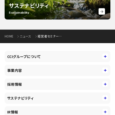
サステナビリティ
Sustainability
HOME
ニュース
経営者セミナーの開催について(888KB)
CCIグループについて
CCIグループについて
事業内容
トップメッセージ
事業内容
コーポレートアイデンティティ
採用情報
事業性理解を通じたファイナンス
中期経営戦略
採用情報
コンサルティング&アドバイザリー
サステナビリティ
会社概要・沿革
新卒採用
キャッシュレス・デジタルの進展
役員
サステナビリティ
キャリア採用
IR情報
投資事業の拡大