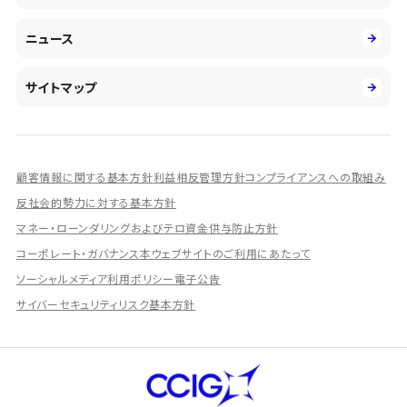
環境
第二新卒採用
市場運用のさらなる高度化
IR情報
社会
ニュース
障がい者採用
DXとシステムモダナイゼーション
決算短信
ガバナンス
アルムナイ採用
人的資本経営の取組み
有価証券報告書／四半期報告書
サイトマップ
業績ハイライト
統合報告書
ディスクロージャー誌
顧客情報に関する基本方針
利益相反管理方針
コンプライアンスへの取組み
IRプレゼンテーション資料
反社会的勢力に対する基本方針
シェアードリサーチ社による調査レポート
マネー・ローンダリングおよびテロ資金供与防止方針
コーポレート・ガバナンス
本ウェブサイトのご利用にあたって
IRに関するよくあるご質問
ソーシャルメディア利用ポリシー
電子公告
IRに関するお問い合わせ
サイバーセキュリティリスク基本方針
ディスクロージャーポリシー
資本政策
株主総会情報
株式の状況