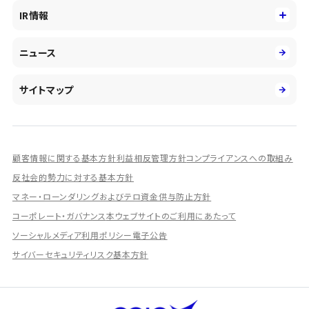
役員
サステナビリティ
キャリア採用
IR情報
投資事業の拡大
環境
第二新卒採用
市場運用のさらなる高度化
IR情報
社会
ニュース
障がい者採用
DXとシステムモダナイゼーション
決算短信
ガバナンス
アルムナイ採用
人的資本経営の取組み
有価証券報告書／四半期報告書
サイトマップ
業績ハイライト
統合報告書
ディスクロージャー誌
顧客情報に関する基本方針
利益相反管理方針
コンプライアンスへの取組み
IRプレゼンテーション資料
反社会的勢力に対する基本方針
シェアードリサーチ社による調査レポート
マネー・ローンダリングおよびテロ資金供与防止方針
コーポレート・ガバナンス
本ウェブサイトのご利用にあたって
IRに関するよくあるご質問
ソーシャルメディア利用ポリシー
電子公告
IRに関するお問い合わせ
サイバーセキュリティリスク基本方針
ディスクロージャーポリシー
資本政策
株主総会情報