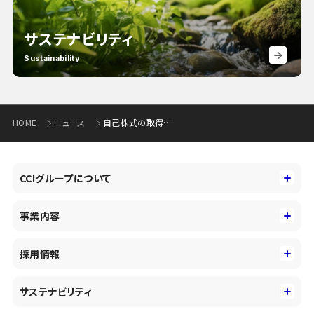
サステナビリティ
Sustainability
HOME
ニュース
自己株式の取得状況に関するお知らせ(109KB)
CCIグループについて
CCIグループについて
事業内容
トップメッセージ
事業内容
コーポレートアイデンティティ
採用情報
事業性理解を通じたファイナンス
中期経営戦略
採用情報
コンサルティング&アドバイザリー
サステナビリティ
会社概要・沿革
新卒採用
キャッシュレス・デジタルの進展