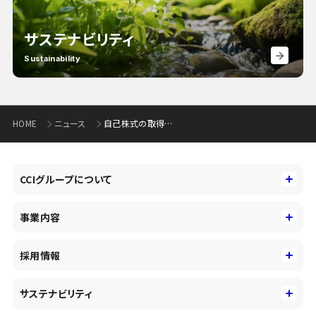
サステナビリティ
Sustainability
HOME
ニュース
自己株式の取得状況に関するお知らせ(117KB)
CCIグループについて
CCIグループについて
事業内容
トップメッセージ
事業内容
コーポレートアイデンティティ
採用情報
事業性理解を通じたファイナンス
中期経営戦略
採用情報
コンサルティング&アドバイザリー
サステナビリティ
会社概要・沿革
新卒採用
キャッシュレス・デジタルの進展