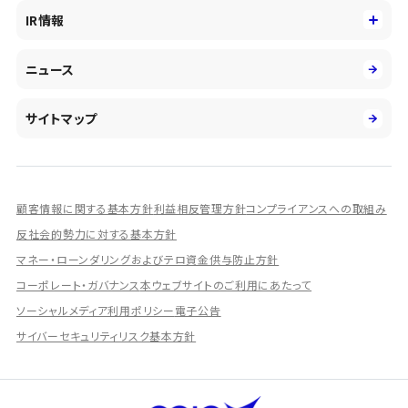
役員
サステナビリティ
キャリア採用
IR情報
投資事業の拡大
環境
第二新卒採用
市場運用のさらなる高度化
IR情報
社会
ニュース
障がい者採用
DXとシステムモダナイゼーション
決算短信
ガバナンス
アルムナイ採用
人的資本経営の取組み
有価証券報告書／四半期報告書
サイトマップ
業績ハイライト
統合報告書
ディスクロージャー誌
顧客情報に関する基本方針
利益相反管理方針
コンプライアンスへの取組み
IRプレゼンテーション資料
反社会的勢力に対する基本方針
シェアードリサーチ社による調査レポート
マネー・ローンダリングおよびテロ資金供与防止方針
コーポレート・ガバナンス
本ウェブサイトのご利用にあたって
IRに関するよくあるご質問
ソーシャルメディア利用ポリシー
電子公告
IRに関するお問い合わせ
サイバーセキュリティリスク基本方針
ディスクロージャーポリシー
資本政策
株主総会情報