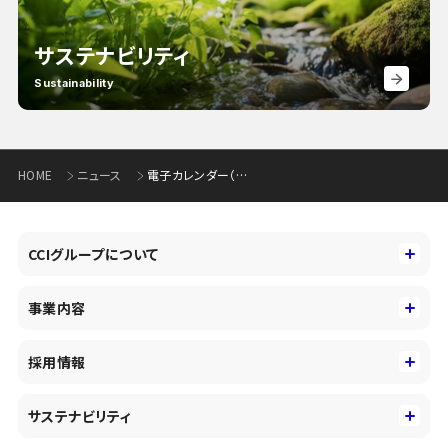
サステナビリティ
Sustainability
HOME
ニュース
電子カレンダー（夏バージョン）の掲載開始について(361KB)
CCIグループについて
CCIグループについて
事業内容
トップメッセージ
事業内容
コーポレートアイデンティティ
採用情報
事業性理解を通じたファイナンス
中期経営戦略
採用情報
コンサルティング&アドバイザリー
サステナビリティ
会社概要・沿革
新卒採用
キャッシュレス・デジタルの進展