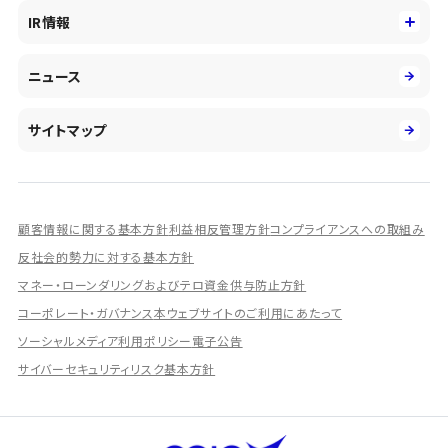
役員
サステナビリティ
キャリア採用
IR情報
投資事業の拡大
環境
第二新卒採用
市場運用のさらなる高度化
IR情報
社会
ニュース
障がい者採用
DXとシステムモダナイゼーション
決算短信
ガバナンス
アルムナイ採用
人的資本経営の取組み
有価証券報告書／四半期報告書
サイトマップ
業績ハイライト
統合報告書
ディスクロージャー誌
顧客情報に関する基本方針
利益相反管理方針
コンプライアンスへの取組み
IRプレゼンテーション資料
反社会的勢力に対する基本方針
シェアードリサーチ社による調査レポート
マネー・ローンダリングおよびテロ資金供与防止方針
コーポレート・ガバナンス
本ウェブサイトのご利用にあたって
IRに関するよくあるご質問
ソーシャルメディア利用ポリシー
電子公告
IRに関するお問い合わせ
サイバーセキュリティリスク基本方針
ディスクロージャーポリシー
資本政策
株主総会情報