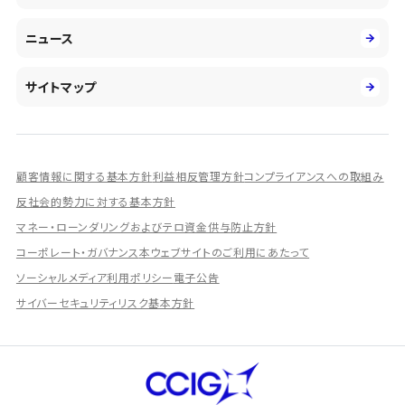
環境
第二新卒採用
市場運用のさらなる高度化
IR情報
社会
ニュース
障がい者採用
DXとシステムモダナイゼーション
決算短信
ガバナンス
アルムナイ採用
人的資本経営の取組み
有価証券報告書／四半期報告書
サイトマップ
業績ハイライト
統合報告書
ディスクロージャー誌
顧客情報に関する基本方針
利益相反管理方針
コンプライアンスへの取組み
IRプレゼンテーション資料
反社会的勢力に対する基本方針
シェアードリサーチ社による調査レポート
マネー・ローンダリングおよびテロ資金供与防止方針
コーポレート・ガバナンス
本ウェブサイトのご利用にあたって
IRに関するよくあるご質問
ソーシャルメディア利用ポリシー
電子公告
IRに関するお問い合わせ
サイバーセキュリティリスク基本方針
ディスクロージャーポリシー
資本政策
株主総会情報
株式の状況