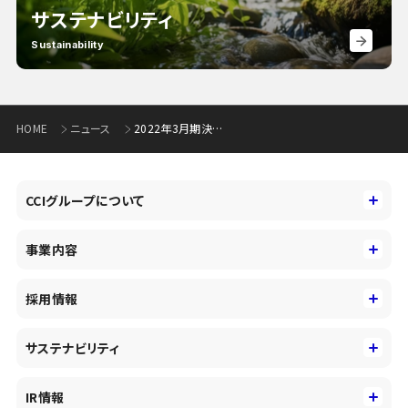
サステナビリティ
Sustainability
HOME
ニュース
2022年3月期決算について
CCIグループについて
CCIグループについて
事業内容
トップメッセージ
事業内容
コーポレートアイデンティティ
採用情報
事業性理解を通じたファイナンス
中期経営戦略
採用情報
コンサルティング&アドバイザリー
サステナビリティ
会社概要・沿革
新卒採用
キャッシュレス・デジタルの進展
役員
サステナビリティ
キャリア採用
IR情報
投資事業の拡大