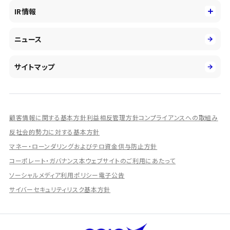
役員
サステナビリティ
キャリア採用
IR情報
投資事業の拡大
環境
第二新卒採用
市場運用のさらなる高度化
IR情報
社会
ニュース
障がい者採用
DXとシステムモダナイゼーション
決算短信
ガバナンス
アルムナイ採用
人的資本経営の取組み
有価証券報告書／四半期報告書
サイトマップ
業績ハイライト
統合報告書
ディスクロージャー誌
顧客情報に関する基本方針
利益相反管理方針
コンプライアンスへの取組み
IRプレゼンテーション資料
反社会的勢力に対する基本方針
シェアードリサーチ社による調査レポート
マネー・ローンダリングおよびテロ資金供与防止方針
コーポレート・ガバナンス
本ウェブサイトのご利用にあたって
IRに関するよくあるご質問
ソーシャルメディア利用ポリシー
電子公告
IRに関するお問い合わせ
サイバーセキュリティリスク基本方針
ディスクロージャーポリシー
資本政策
株主総会情報