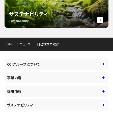
サステナビリティ
Sustainability
HOME
ニュース
自己株式の取得状況に関するお知らせ（110KB）
CCIグループについて
CCIグループについて
事業内容
トップメッセージ
事業内容
コーポレートアイデンティティ
採用情報
事業性理解を通じたファイナンス
中期経営戦略
採用情報
コンサルティング&アドバイザリー
サステナビリティ
会社概要・沿革
新卒採用
キャッシュレス・デジタルの進展