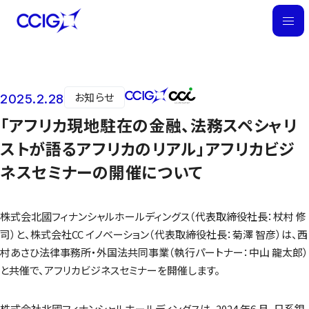
M
E
N
U
お知らせ
2025.2.28
ニュース
「アフリカ現地駐在の金融、法務スペシャリ
ストが語るアフリカのリアル」アフリカビジ
ネスセミナーの開催について
株式会北國フィナンシャルホールディングス（代表取締役社長：杖村 修
司）と、株式会社CC イノベーション（代表取締役社長：菊澤 智彦）は、西
村あさひ法律事務所・外国法共同事業（執行パートナー：中山 龍太郎）
と共催で、アフリカビジネスセミナーを開催します。
株式会社北國フィナンシャルホールディングスは、2024 年6 月、日系銀