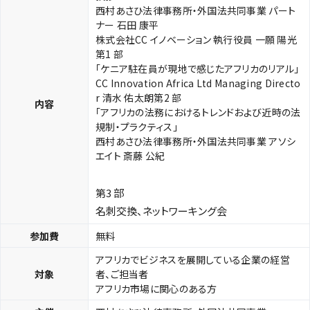
西村あさひ法律事務所・外国法共同事業 パート
ナー 石田 康平
株式会社CC イノベーション 執行役員 一願 陽光
第1 部
「ケニア駐在員が現地で感じたアフリカのリアル」
CC Innovation Africa Ltd Managing Directo
r 清水 佑太朗第2 部
内容
「アフリカの法務におけるトレンドおよび近時の法
規制・プラクティス」
西村あさひ法律事務所・外国法共同事業 アソシ
エイト 斎藤 公紀
第3 部
名刺交換、ネットワーキング会
参加費
無料
アフリカでビジネスを展開している企業の経営
対象
者、ご担当者
アフリカ市場に関心のある方