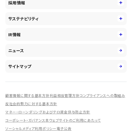
コーポレートアイデンティティ
採用情報
事業性理解を通じたファイナンス
中期経営戦略
採用情報
コンサルティング&アドバイザリー
サステナビリティ
会社概要・沿革
新卒採用
キャッシュレス・デジタルの進展
役員
サステナビリティ
キャリア採用
IR情報
投資事業の拡大
環境
第二新卒採用
市場運用のさらなる高度化
IR情報
社会
ニュース
障がい者採用
DXとシステムモダナイゼーション
決算短信
ガバナンス
アルムナイ採用
人的資本経営の取組み
有価証券報告書／四半期報告書
サイトマップ
業績ハイライト
統合報告書
ディスクロージャー誌
顧客情報に関する基本方針
利益相反管理方針
コンプライアンスへの取組み
IRプレゼンテーション資料
反社会的勢力に対する基本方針
シェアードリサーチ社による調査レポート
マネー・ローンダリングおよびテロ資金供与防止方針
コーポレート・ガバナンス
本ウェブサイトのご利用にあたって
IRに関するよくあるご質問
ソーシャルメディア利用ポリシー
電子公告
IRに関するお問い合わせ