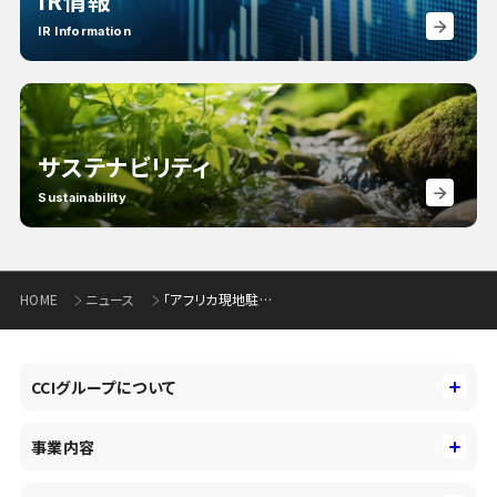
IR情報
IR Information
サステナビリティ
Sustainability
HOME
ニュース
「アフリカ現地駐在の金融、法務スペシャリストが語るアフリカのリアル」アフリカビジネスセミナーの開催について
CCIグループについて
CCIグループについて
事業内容
トップメッセージ
事業内容