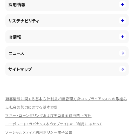
コーポレートアイデンティティ
採用情報
事業性理解を通じたファイナンス
中期経営戦略
採用情報
コンサルティング&アドバイザリー
サステナビリティ
会社概要・沿革
新卒採用
キャッシュレス・デジタルの進展
役員
サステナビリティ
キャリア採用
IR情報
投資事業の拡大
環境
第二新卒採用
市場運用のさらなる高度化
IR情報
社会
ニュース
障がい者採用
DXとシステムモダナイゼーション
決算短信
ガバナンス
アルムナイ採用
人的資本経営の取組み
有価証券報告書／四半期報告書
サイトマップ
業績ハイライト
統合報告書
ディスクロージャー誌
顧客情報に関する基本方針
利益相反管理方針
コンプライアンスへの取組み
IRプレゼンテーション資料
反社会的勢力に対する基本方針
シェアードリサーチ社による調査レポート
マネー・ローンダリングおよびテロ資金供与防止方針
コーポレート・ガバナンス
本ウェブサイトのご利用にあたって
IRに関するよくあるご質問
ソーシャルメディア利用ポリシー
電子公告