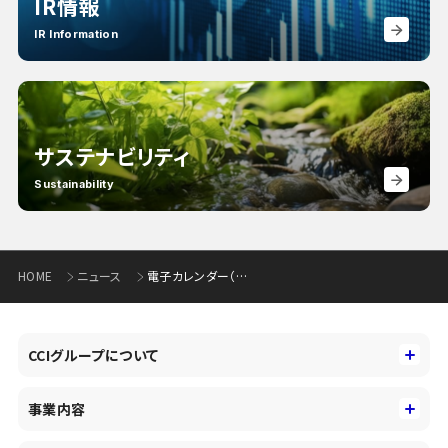
IR情報
IR Information
サステナビリティ
Sustainability
HOME
ニュース
電子カレンダー（春版）の掲載開始について
CCIグループについて
CCIグループについて
事業内容
トップメッセージ
事業内容