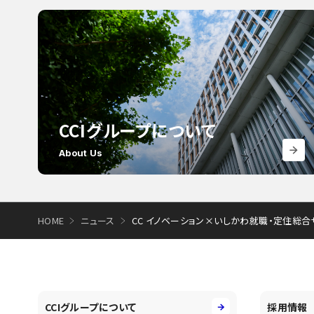
CCIグループについて
About Us
HOME
ニュース
CC イノベーション×いしかわ就職・定住総合
CCIグループについて
採用情報