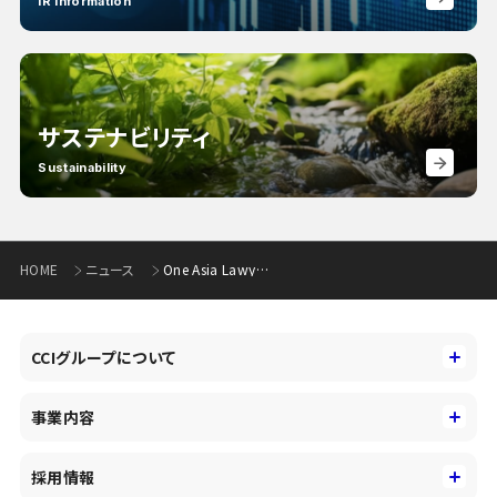
IR Information
サステナビリティ
Sustainability
HOME
ニュース
One Asia Lawyers Group×内田清隆法律事務所×CCイノベーション「製造業さま向け海外ビジネスセミナー」開催延期について(167KB)
CCIグループについて
CCIグループについて
事業内容
トップメッセージ
事業内容
コーポレートアイデンティティ
採用情報
事業性理解を通じたファイナンス