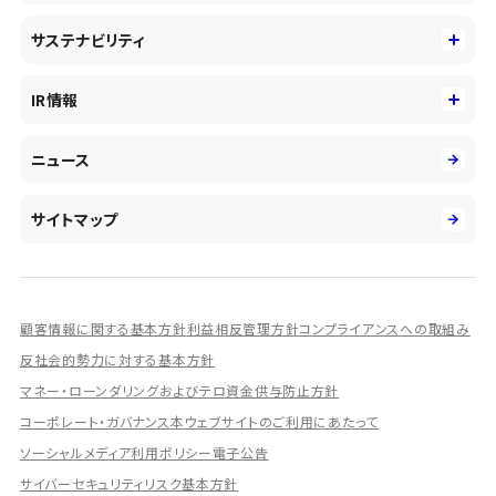
中期経営戦略
採用情報
コンサルティング&アドバイザリー
サステナビリティ
会社概要・沿革
新卒採用
キャッシュレス・デジタルの進展
役員
サステナビリティ
キャリア採用
IR情報
投資事業の拡大
環境
第二新卒採用
市場運用のさらなる高度化
IR情報
社会
ニュース
障がい者採用
DXとシステムモダナイゼーション
決算短信
ガバナンス
アルムナイ採用
人的資本経営の取組み
有価証券報告書／四半期報告書
サイトマップ
業績ハイライト
統合報告書
ディスクロージャー誌
顧客情報に関する基本方針
利益相反管理方針
コンプライアンスへの取組み
IRプレゼンテーション資料
反社会的勢力に対する基本方針
シェアードリサーチ社による調査レポート
マネー・ローンダリングおよびテロ資金供与防止方針
コーポレート・ガバナンス
本ウェブサイトのご利用にあたって
IRに関するよくあるご質問
ソーシャルメディア利用ポリシー
電子公告
IRに関するお問い合わせ
サイバーセキュリティリスク基本方針
ディスクロージャーポリシー