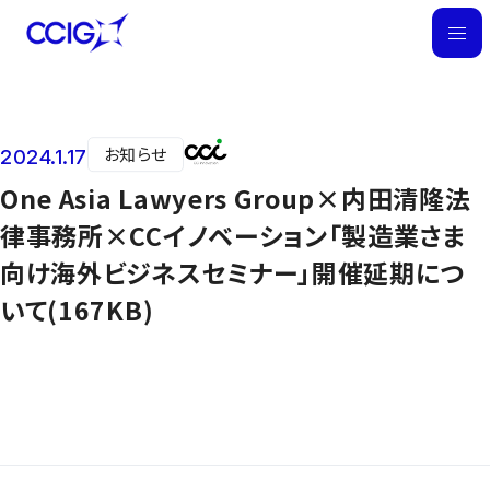
M
E
N
U
お知らせ
2024.1.17
ニュース
One Asia Lawyers Group×内田清隆法
律事務所×CCイノベーション「製造業さま
向け海外ビジネスセミナー」開催延期につ
いて(167KB)