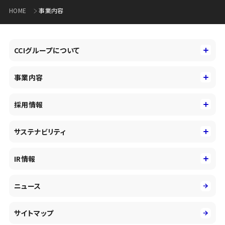
HOME
事業内容
CCIグループについて
CCIグループについて
事業内容
トップメッセージ
事業内容
コーポレートアイデンティティ
採用情報
事業性理解を通じたファイナンス
中期経営戦略
採用情報
コンサルティング&アドバイザリー
サステナビリティ
会社概要・沿革
新卒採用
キャッシュレス・デジタルの進展
役員
サステナビリティ
キャリア採用
IR情報
投資事業の拡大
環境
第二新卒採用
市場運用のさらなる高度化
IR情報
社会
ニュース
障がい者採用
DXとシステムモダナイゼーション
決算短信
ガバナンス
アルムナイ採用
人的資本経営の取組み
有価証券報告書／四半期報告書
サイトマップ