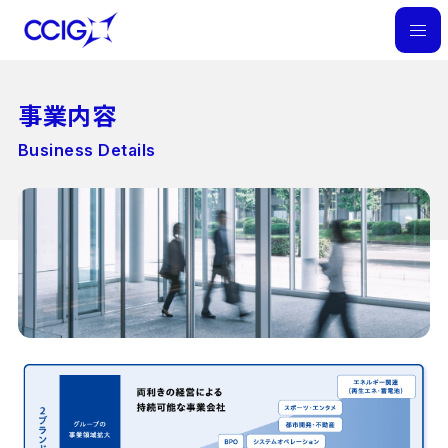
M
E
N
事業内容
U
Business Details