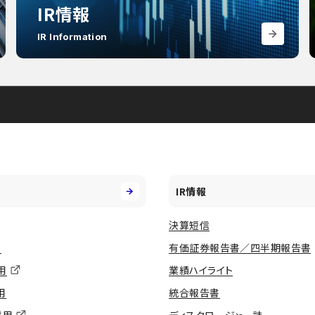
IR情報
IR Information
IR情報
決算短信
用
有価証券報告書／四半期報告書
用
業績ハイライト
用
統合報告書