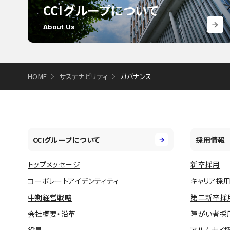
CCIグループについて
About Us
HOME
サステナビリティ
ガバナンス
CCIグループについて
採用情報
トップメッセージ
新卒採用
コーポレートアイデンティティ
キャリア採
中期経営戦略
第二新卒採
会社概要・沿革
障がい者採