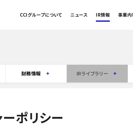
CCIグループについて
ニュース
IR情報
事業内
財務情報
IRライブラリー
ージ
決算短信
統合報告書
一覧
有価証券報告書／四半期（半期）報告書
ディスクロージャー誌
ャーポリシー
業績ハイライト
IRプレゼンテーション資