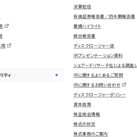
決算短信
用
有価証券報告書／四半期報告書
用
業績ハイライト
用
統合報告書
採用
ディスクロージャー誌
IRプレゼンテーション資料
シェアードリサーチ社による調査
リティ
IRに関するよくあるご質問
IRに関するお問い合わせ
ディスクロージャーポリシー
資本政策
株主総会情報
株式の状況
株式事務のご案内