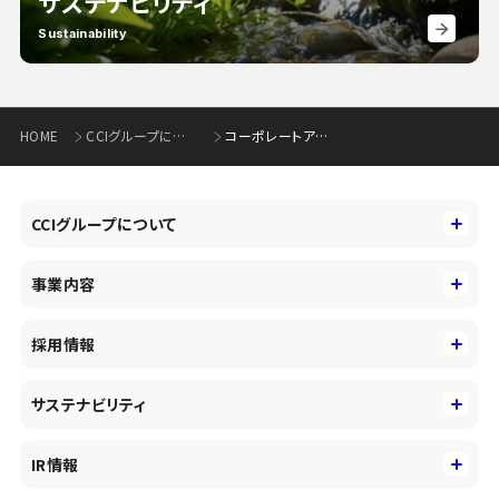
サステナビリティ
Sustainability
HOME
CCIグループについて
コーポレートアイデンティティ
CCIグループについて
CCIグループについて
事業内容
トップメッセージ
事業内容
コーポレートアイデンティティ
採用情報
事業性理解を通じたファイナンス
中期経営戦略
採用情報
コンサルティング&アドバイザリー
サステナビリティ
会社概要・沿革
新卒採用
キャッシュレス・デジタルの進展
役員
サステナビリティ
キャリア採用
IR情報
投資事業の拡大
環境
第二新卒採用