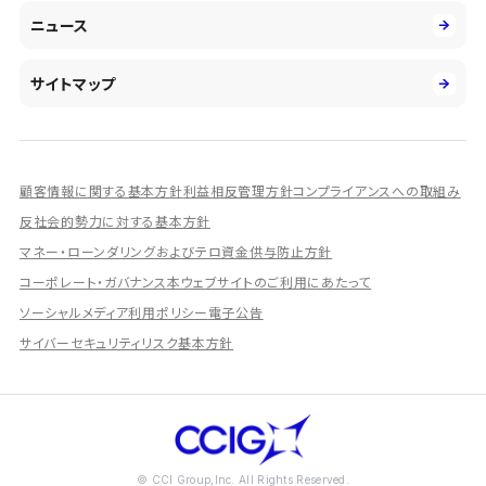
市場運用のさらなる高度化
IR情報
社会
ニュース
障がい者採用
DXとシステムモダナイゼーション
決算短信
ガバナンス
アルムナイ採用
人的資本経営の取組み
有価証券報告書／四半期報告書
サイトマップ
業績ハイライト
統合報告書
ディスクロージャー誌
顧客情報に関する基本方針
利益相反管理方針
コンプライアンスへの取組み
IRプレゼンテーション資料
反社会的勢力に対する基本方針
シェアードリサーチ社による調査レポート
マネー・ローンダリングおよびテロ資金供与防止方針
コーポレート・ガバナンス
本ウェブサイトのご利用にあたって
IRに関するよくあるご質問
ソーシャルメディア利用ポリシー
電子公告
IRに関するお問い合わせ
サイバーセキュリティリスク基本方針
ディスクロージャーポリシー
資本政策
株主総会情報
株式の状況
© CCI Group,Inc. All Rights Reserved.