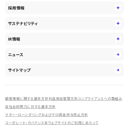
事業内容
コーポレートアイデンティティ
採用情報
事業性理解を通じたファイナンス
中期経営戦略
採用情報
コンサルティング&アドバイザリー
サステナビリティ
会社概要・沿革
新卒採用
キャッシュレス・デジタルの進展
役員
サステナビリティ
キャリア採用
IR情報
投資事業の拡大
環境
第二新卒採用
市場運用のさらなる高度化
IR情報
社会
ニュース
障がい者採用
DXとシステムモダナイゼーション
決算短信
ガバナンス
アルムナイ採用
人的資本経営の取組み
有価証券報告書／四半期報告書
サイトマップ
業績ハイライト
統合報告書
ディスクロージャー誌
顧客情報に関する基本方針
利益相反管理方針
コンプライアンスへの取組み
IRプレゼンテーション資料
反社会的勢力に対する基本方針
シェアードリサーチ社による調査レポート
マネー・ローンダリングおよびテロ資金供与防止方針
コーポレート・ガバナンス
本ウェブサイトのご利用にあたって
IRに関するよくあるご質問