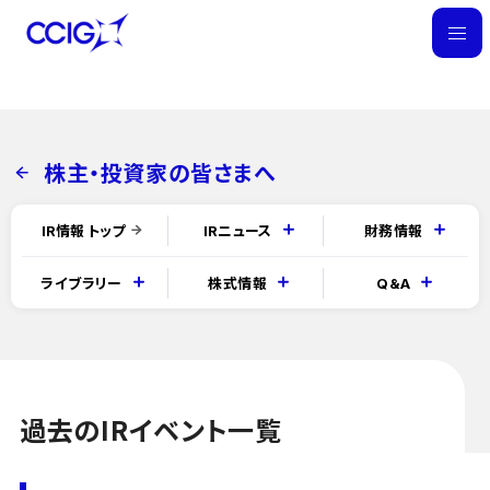
M
E
N
U
株主・投資家の皆さまへ
IR情報 トップ
IRニュース
財務情報
IR最新情報一覧ページ
決算短信
ライブラリー
株式情報
Q&A
過去のIRイベント一覧
有価証券報告書／四半期（半期）報告書
統合報告書
資本政策
IRに関するよくある質問
業績ハイライト
IRに関するお問い合わせ
ディスクロージャー誌
株主総会情報
IRプレゼンテーション資料
株式の状況
過去のIRイベント一覧
ディスクロージャーポリシー
株式事務のご案内
シェアードリサーチ社による調査レポート
定款・株式取扱規定