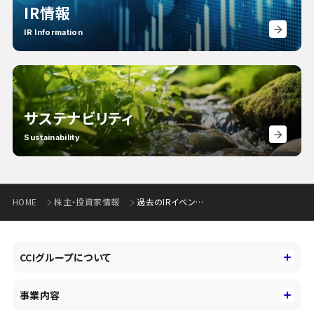
IR情報
IR Information
サステナビリティ
Sustainability
HOME
株主・投資家情報
過去のIRイベント一覧
CCIグループについて
CCIグループについて
事業内容
トップメッセージ