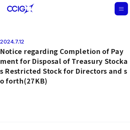
M
E
N
U
2024.7.12
News
Notice regarding Completion of Pay
ment for Disposal of Treasury Stocka
s Restricted Stock for Directors and s
o forth(27KB)