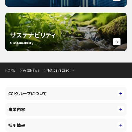
サステナビリティ
Sustainability
HOME
英語News
Notice regarding Completion of Payment for Disposal of Treasury Stockas Restricted Stock for Directors and so forth(27KB)
CCIグループについて
CCIグループについて
事業内容
トップメッセージ
事業内容
コーポレートアイデンティティ
採用情報
事業性理解を通じたファイナンス