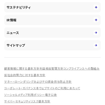
中期経営戦略
採用情報
コンサルティング&アドバイザリー
サステナビリティ
会社概要・沿革
新卒採用
キャッシュレス・デジタルの進展
役員
サステナビリティ
キャリア採用
IR情報
投資事業の拡大
環境
第二新卒採用
市場運用のさらなる高度化
IR情報
社会
ニュース
障がい者採用
DXとシステムモダナイゼーション
決算短信
ガバナンス
アルムナイ採用
人的資本経営の取組み
有価証券報告書／四半期報告書
サイトマップ
業績ハイライト
統合報告書
ディスクロージャー誌
顧客情報に関する基本方針
利益相反管理方針
コンプライアンスへの取組み
IRプレゼンテーション資料
反社会的勢力に対する基本方針
シェアードリサーチ社による調査レポート
マネー・ローンダリングおよびテロ資金供与防止方針
コーポレート・ガバナンス
本ウェブサイトのご利用にあたって
IRに関するよくあるご質問
ソーシャルメディア利用ポリシー
電子公告
IRに関するお問い合わせ
サイバーセキュリティリスク基本方針
ディスクロージャーポリシー