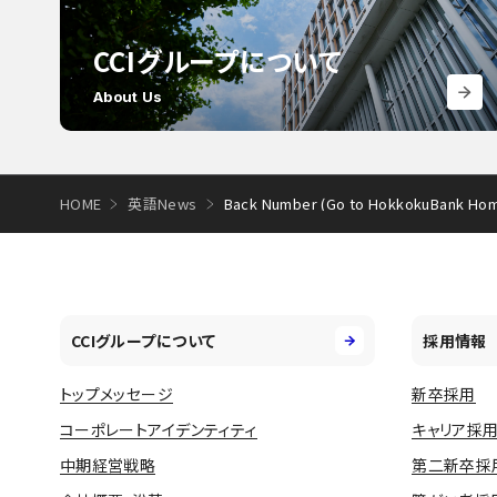
CCIグループについて
About Us
HOME
英語News
Back Number (Go to HokkokuBank Ho
CCIグループについて
採用情報
トップメッセージ
新卒採用
コーポレートアイデンティティ
キャリア採
中期経営戦略
第二新卒採