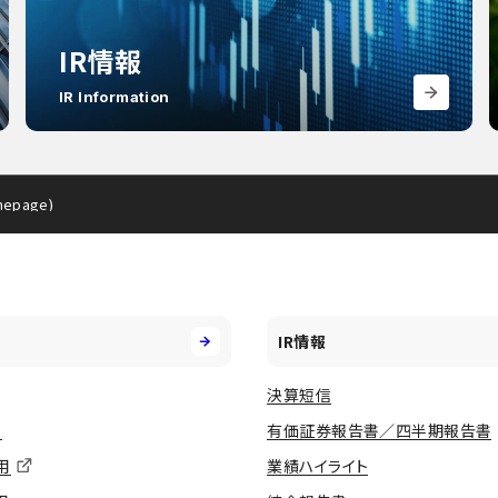
IR情報
IR Information
mepage)
IR情報
決算短信
用
有価証券報告書／四半期報告書
用
業績ハイライト