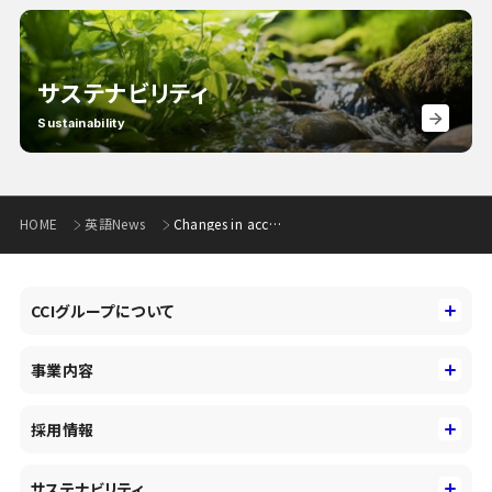
サステナビリティ
Sustainability
HOME
英語News
Changes in accounting standards for allowance for doubtful accounts (277KB)
CCIグループについて
CCIグループについて
事業内容
トップメッセージ
事業内容
コーポレートアイデンティティ
採用情報
事業性理解を通じたファイナンス
中期経営戦略
採用情報
コンサルティング&アドバイザリー
サステナビリティ