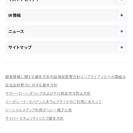
会社概要・沿革
新卒採用
キャッシュレス・デジタルの進展
役員
サステナビリティ
キャリア採用
IR情報
投資事業の拡大
環境
第二新卒採用
市場運用のさらなる高度化
IR情報
社会
ニュース
障がい者採用
DXとシステムモダナイゼーション
決算短信
ガバナンス
アルムナイ採用
人的資本経営の取組み
有価証券報告書／四半期報告書
サイトマップ
業績ハイライト
統合報告書
ディスクロージャー誌
顧客情報に関する基本方針
利益相反管理方針
コンプライアンスへの取組み
IRプレゼンテーション資料
反社会的勢力に対する基本方針
シェアードリサーチ社による調査レポート
マネー・ローンダリングおよびテロ資金供与防止方針
コーポレート・ガバナンス
本ウェブサイトのご利用にあたって
IRに関するよくあるご質問
ソーシャルメディア利用ポリシー
電子公告
IRに関するお問い合わせ
サイバーセキュリティリスク基本方針
ディスクロージャーポリシー
資本政策