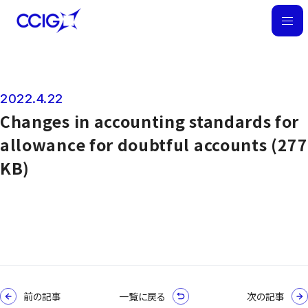
M
E
N
U
2022.4.22
News
Changes in accounting standards for
allowance for doubtful accounts (277
KB)
前の記事
一覧に戻る
次の記事