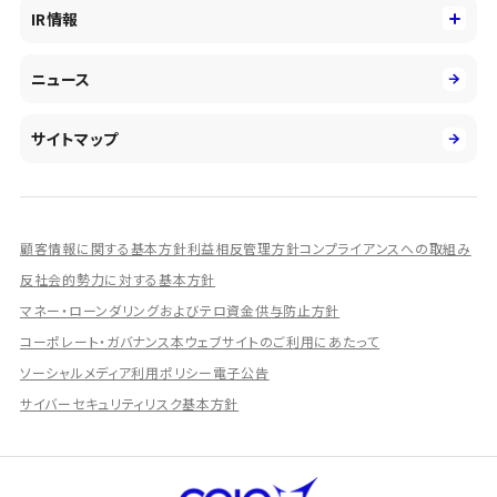
サステナビリティ
キャリア採用
IR情報
投資事業の拡大
環境
第二新卒採用
市場運用のさらなる高度化
IR情報
社会
ニュース
障がい者採用
DXとシステムモダナイゼーション
決算短信
ガバナンス
アルムナイ採用
人的資本経営の取組み
有価証券報告書／四半期報告書
サイトマップ
業績ハイライト
統合報告書
ディスクロージャー誌
顧客情報に関する基本方針
利益相反管理方針
コンプライアンスへの取組み
IRプレゼンテーション資料
反社会的勢力に対する基本方針
シェアードリサーチ社による調査レポート
マネー・ローンダリングおよびテロ資金供与防止方針
コーポレート・ガバナンス
本ウェブサイトのご利用にあたって
IRに関するよくあるご質問
ソーシャルメディア利用ポリシー
電子公告
IRに関するお問い合わせ
サイバーセキュリティリスク基本方針
ディスクロージャーポリシー
資本政策
株主総会情報