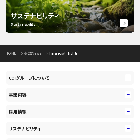
サステナビリティ
Sustainability
HOME
英語News
Financial Highlights For the Third Quarter of FY 2023
CCIグループについて
CCIグループについて
事業内容
トップメッセージ
事業内容
コーポレートアイデンティティ
採用情報
事業性理解を通じたファイナンス
中期経営戦略
採用情報
コンサルティング&アドバイザリー
サステナビリティ
会社概要・沿革
新卒採用
キャッシュレス・デジタルの進展
役員