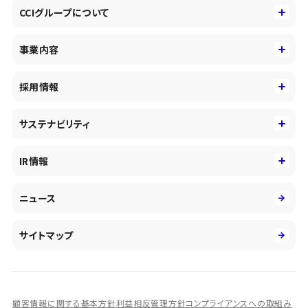
CCIグループについて
CCIグループについて
事業内容
トップメッセージ
事業内容
コーポレートアイデンティティ
採用情報
事業性理解を通じたファイナンス
中期経営戦略
採用情報
コンサルティング&アドバイザリー
サステナビリティ
会社概要・沿革
新卒採用
キャッシュレス・デジタルの進展
役員
サステナビリティ
キャリア採用
IR情報
投資事業の拡大
環境
第二新卒採用
市場運用のさらなる高度化
IR情報
社会
ニュース
障がい者採用
DXとシステムモダナイゼーション
決算短信
ガバナンス
アルムナイ採用
人的資本経営の取組み
有価証券報告書／四半期報告書
サイトマップ
業績ハイライト
統合報告書
ディスクロージャー誌
顧客情報に関する基本方針
利益相反管理方針
コンプライアンスへの取組み