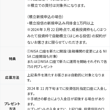
※積立での買付は対象外になります。
（積立新規申込の場合）
・積立投信の新規申込み月掛金１万円以上
※2024 年 3 月 22 日時点で、成長投資枠もしくはつ
みたて投資枠で自動積立（はじめる投信）の契約が
ないお客さまに限らせていただきます。
①NISA 口座を新たに開設（金融機関の変更による NI
SA 口座開設も対象）
特典
または②NISA 口座で新たに運用を開始それぞれで各
750 円プレゼント
上記条件を満たすお客さまは自動的に対象となりま
応募方法
す。
2024 年 11 月下旬までに投資信託指定口座に入金し
ます。
※手続きの都合により入金日が前後する場合があり
プレゼント
ます。
方法
※プレゼントの入金までに、上記口座、投資信託の口