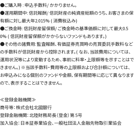
●ご購入時 : 申込手数料/ かかりません。
●運用期間中: 信託報酬/ 信託財産の純資産総額のうち、お客さまの保
有額に対し最大年2.015% ( 消費税込み)
●ご換金時: 信託財産留保額/ ご換金時の基準価額に対して最大0.5
0% ( 信託財産留保額がかからないファンドもあります。)
●その他の諸費用: 監査報酬、有価証券売買時の売買委託手数料など
の手数料が信託財産から控除されます。( なお、当該費用については、
運用状況等により変動するため、事前に料率・上限額等を示すことはで
きません。) ※当該手数料・費用等の上限額および合計額については、
お申込みになる個別のファンドや金額、保有期間等に応じて異なります
ので、表示することはできません。
≪登録金融機関≫
商号等：株式会社北國銀行
登録金融機関：北陸財務局長（登金）第 5号
加入協会：日本証券業協会、一般社団法人金融先物取引業協会