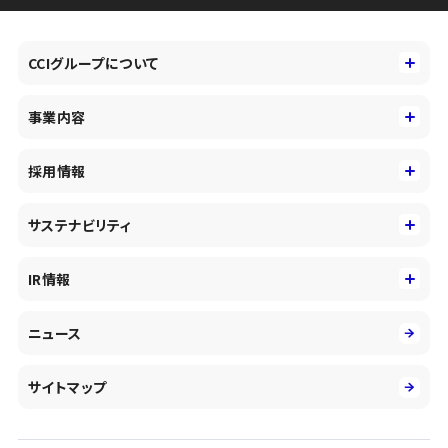
CCIグループについて
CCIグループについて
事業内容
トップメッセージ
事業内容
コーポレートアイデンティティ
採用情報
事業性理解を通じたファイナンス
中期経営戦略
採用情報
コンサルティング&アドバイザリー
サステナビリティ
会社概要・沿革
新卒採用
キャッシュレス・デジタルの進展
役員
サステナビリティ
キャリア採用
IR情報
投資事業の拡大
環境
第二新卒採用
市場運用のさらなる高度化
IR情報
社会
ニュース
障がい者採用
DXとシステムモダナイゼーション
決算短信
ガバナンス
アルムナイ採用
人的資本経営の取組み
有価証券報告書／四半期報告書
サイトマップ
業績ハイライト
統合報告書