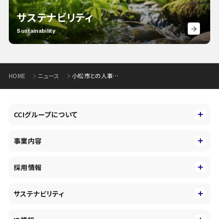
サステナビリティ
Sustainability
HOME
ニュース
小松市との人事交流実施について
CCIグループについて
CCIグループについて
事業内容
トップメッセージ
事業内容
コーポレートアイデンティティ
採用情報
事業性理解を通じたファイナンス
中期経営戦略
採用情報
コンサルティング&アドバイザリー
サステナビリティ
会社概要・沿革
新卒採用
キャッシュレス・デジタルの進展
役員
サステナビリティ
キャリア採用