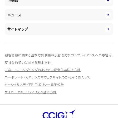
IR情報
投資事業の拡大
環境
第二新卒採用
市場運用のさらなる高度化
IR情報
社会
ニュース
障がい者採用
DXとシステムモダナイゼーション
決算短信
ガバナンス
アルムナイ採用
人的資本経営の取組み
有価証券報告書／四半期報告書
サイトマップ
業績ハイライト
統合報告書
ディスクロージャー誌
顧客情報に関する基本方針
利益相反管理方針
コンプライアンスへの取組み
IRプレゼンテーション資料
反社会的勢力に対する基本方針
シェアードリサーチ社による調査レポート
マネー・ローンダリングおよびテロ資金供与防止方針
コーポレート・ガバナンス
本ウェブサイトのご利用にあたって
IRに関するよくあるご質問
ソーシャルメディア利用ポリシー
電子公告
IRに関するお問い合わせ
サイバーセキュリティリスク基本方針
ディスクロージャーポリシー
資本政策
株主総会情報