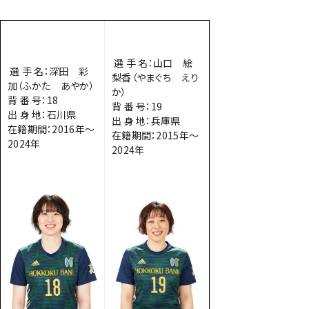
選 手 名：山口 絵
選 手 名：深田 彩
梨香（やまぐち えり
加（ふかた あやか）
か）
背 番 号：18
背 番 号：19
出 身 地：石川県
出 身 地：兵庫県
在籍期間：2016年～
在籍期間：2015年～
2024年
2024年