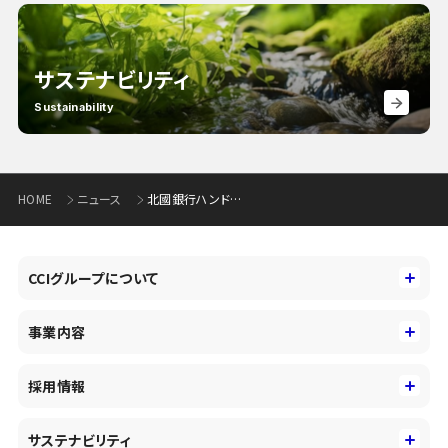
サステナビリティ
Sustainability
HOME
ニュース
北國銀行ハンドボール部HoneyBee選手の引退について
CCIグループについて
CCIグループについて
事業内容
トップメッセージ
事業内容
コーポレートアイデンティティ
採用情報
事業性理解を通じたファイナンス
中期経営戦略
採用情報
コンサルティング&アドバイザリー
サステナビリティ
会社概要・沿革