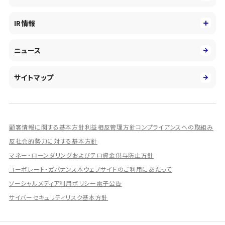
新卒採用
キャッシュレス・デジタルの進展
役員
サステナビリティ
キャリア採用
IR情報
投資事業の拡大
環境
第二新卒採用
市場運用のさらなる高度化
IR情報
社会
ニュース
障がい者採用
DXとシステムモダナイゼーション
決算短信
ガバナンス
アルムナイ採用
人的資本経営の取組み
有価証券報告書／四半期報告書
サイトマップ
業績ハイライト
統合報告書
ディスクロージャー誌
顧客情報に関する基本方針
利益相反管理方針
コンプライアンスへの取組み
IRプレゼンテーション資料
反社会的勢力に対する基本方針
シェアードリサーチ社による調査レポート
マネー・ローンダリングおよびテロ資金供与防止方針
コーポレート・ガバナンス
本ウェブサイトのご利用にあたって
IRに関するよくあるご質問
ソーシャルメディア利用ポリシー
電子公告
IRに関するお問い合わせ
サイバーセキュリティリスク基本方針
ディスクロージャーポリシー
資本政策