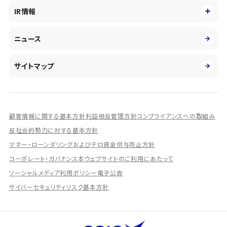
役員
サステナビリティ
キャリア採用
IR情報
投資事業の拡大
環境
第二新卒採用
市場運用のさらなる高度化
IR情報
社会
ニュース
障がい者採用
DXとシステムモダナイゼーション
決算短信
ガバナンス
アルムナイ採用
人的資本経営の取組み
有価証券報告書／四半期報告書
サイトマップ
業績ハイライト
統合報告書
ディスクロージャー誌
顧客情報に関する基本方針
利益相反管理方針
コンプライアンスへの取組み
IRプレゼンテーション資料
反社会的勢力に対する基本方針
シェアードリサーチ社による調査レポート
マネー・ローンダリングおよびテロ資金供与防止方針
コーポレート・ガバナンス
本ウェブサイトのご利用にあたって
IRに関するよくあるご質問
ソーシャルメディア利用ポリシー
電子公告
IRに関するお問い合わせ
サイバーセキュリティリスク基本方針
ディスクロージャーポリシー
資本政策
株主総会情報