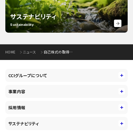
サステナビリティ
Sustainability
HOME
ニュース
自己株式の取得状況に関するお知らせ（110KB）
CCIグループについて
CCIグループについて
事業内容
トップメッセージ
事業内容
コーポレートアイデンティティ
採用情報
事業性理解を通じたファイナンス
中期経営戦略
採用情報
コンサルティング&アドバイザリー
サステナビリティ
会社概要・沿革
新卒採用
キャッシュレス・デジタルの進展