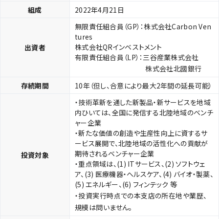
組成
2022年4月21日
無限責任組合員（GP）：株式会社Carbon Ven
tures
株式会社QRインベストメント
出資者
有限責任組合員（LP）：三谷産業株式会社
株式会社北國銀行
存続期間
10年（但し、合意により最大2年間の延長可能）
・技術革新を通した新製品・新サービスを地域
内ひいては、全国に発信する北陸地域のベンチ
ャー企業
・新たな価値の創造や生産性向上に資するサ
ービス展開で、北陸地域の活性化への貢献が
期待されるベンチャー企業
投資対象
・重点領域は、(1) ITサービス、(2) ソフトウェ
ア、(3) 医療機器・ヘルスケア、(4) バイオ・製薬、
(5) エネルギー、(6) フィンテック 等
・投資実行時点での本支店の所在地や業歴、
規模は問いません。