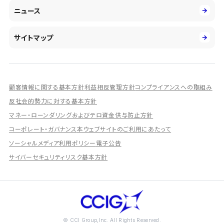
市場運用のさらなる高度化
IR情報
社会
ニュース
障がい者採用
DXとシステムモダナイゼーション
決算短信
ガバナンス
アルムナイ採用
人的資本経営の取組み
有価証券報告書／四半期報告書
サイトマップ
業績ハイライト
統合報告書
ディスクロージャー誌
顧客情報に関する基本方針
利益相反管理方針
コンプライアンスへの取組み
IRプレゼンテーション資料
反社会的勢力に対する基本方針
シェアードリサーチ社による調査レポート
マネー・ローンダリングおよびテロ資金供与防止方針
コーポレート・ガバナンス
本ウェブサイトのご利用にあたって
IRに関するよくあるご質問
ソーシャルメディア利用ポリシー
電子公告
IRに関するお問い合わせ
サイバーセキュリティリスク基本方針
ディスクロージャーポリシー
資本政策
株主総会情報
株式の状況
© CCI Group,Inc. All Rights Reserved.