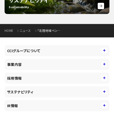
Sustainability
HOME
ニュース
「北陸地域ベンチャーファンド」による投資実行について
CCIグループについて
CCIグループについて
事業内容
トップメッセージ
事業内容
コーポレートアイデンティティ
採用情報
事業性理解を通じたファイナンス
中期経営戦略
採用情報
コンサルティング&アドバイザリー
サステナビリティ
会社概要・沿革
新卒採用
キャッシュレス・デジタルの進展
役員
サステナビリティ
キャリア採用
IR情報
投資事業の拡大
環境
第二新卒採用