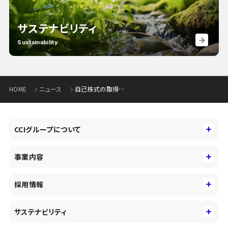
サステナビリティ
Sustainability
HOME
ニュース
自己株式の取得状況に関するお知らせ（110KB）
CCIグループについて
CCIグループについて
事業内容
トップメッセージ
事業内容
コーポレートアイデンティティ
採用情報
事業性理解を通じたファイナンス
中期経営戦略
採用情報
コンサルティング&アドバイザリー
サステナビリティ
会社概要・沿革
新卒採用
キャッシュレス・デジタルの進展