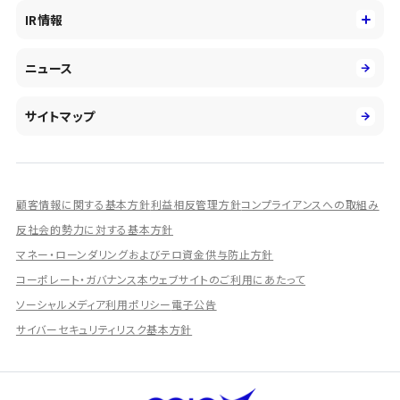
役員
サステナビリティ
キャリア採用
IR情報
投資事業の拡大
環境
第二新卒採用
市場運用のさらなる高度化
IR情報
社会
ニュース
障がい者採用
DXとシステムモダナイゼーション
決算短信
ガバナンス
アルムナイ採用
人的資本経営の取組み
有価証券報告書／四半期報告書
サイトマップ
業績ハイライト
統合報告書
ディスクロージャー誌
顧客情報に関する基本方針
利益相反管理方針
コンプライアンスへの取組み
IRプレゼンテーション資料
反社会的勢力に対する基本方針
シェアードリサーチ社による調査レポート
マネー・ローンダリングおよびテロ資金供与防止方針
コーポレート・ガバナンス
本ウェブサイトのご利用にあたって
IRに関するよくあるご質問
ソーシャルメディア利用ポリシー
電子公告
IRに関するお問い合わせ
サイバーセキュリティリスク基本方針
ディスクロージャーポリシー
資本政策
株主総会情報