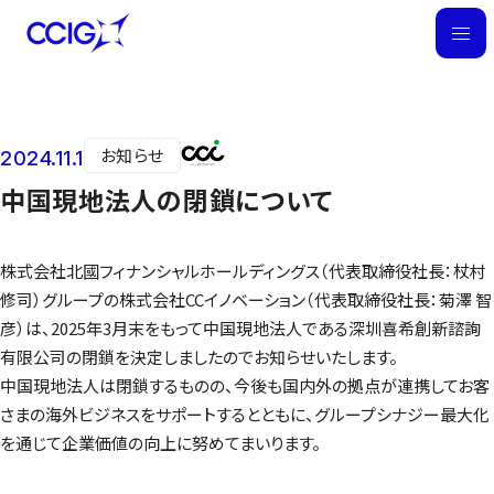
M
E
N
U
お知らせ
2024.11.1
ニュース
中国現地法人の閉鎖について
株式会社北國フィナンシャルホールディングス（代表取締役社長：杖村
修司）グループの株式会社CCイノベーション（代表取締役社長：菊澤 智
彦）は、2025年3月末をもって中国現地法人である深圳喜希創新諮詢
有限公司の閉鎖を決定しましたのでお知らせいたします。
中国現地法人は閉鎖するものの、今後も国内外の拠点が連携してお客
さまの海外ビジネスをサポートするとともに、グループシナジー最大化
を通じて企業価値の向上に努めてまいります。