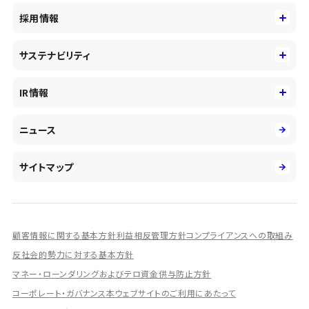
事業内容
コーポレートアイデンティティ
採用情報
事業性理解を通じたファイナンス
中期経営戦略
採用情報
コンサルティング&アドバイザリー
サステナビリティ
会社概要・沿革
新卒採用
キャッシュレス・デジタルの進展
役員
サステナビリティ
キャリア採用
IR情報
投資事業の拡大
環境
第二新卒採用
市場運用のさらなる高度化
IR情報
社会
ニュース
障がい者採用
DXとシステムモダナイゼーション
決算短信
ガバナンス
アルムナイ採用
人的資本経営の取組み
有価証券報告書／四半期報告書
サイトマップ
業績ハイライト
統合報告書
ディスクロージャー誌
顧客情報に関する基本方針
利益相反管理方針
コンプライアンスへの取組み
IRプレゼンテーション資料
反社会的勢力に対する基本方針
シェアードリサーチ社による調査レポート
マネー・ローンダリングおよびテロ資金供与防止方針
コーポレート・ガバナンス
本ウェブサイトのご利用にあたって
IRに関するよくあるご質問