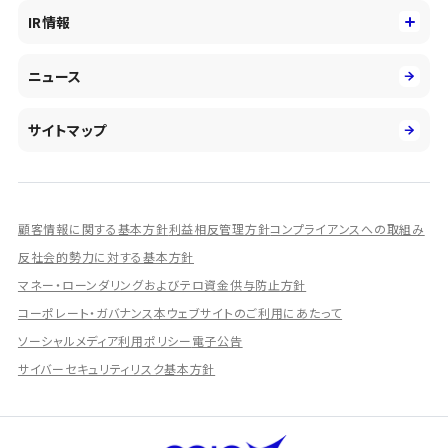
役員
サステナビリティ
キャリア採用
IR情報
投資事業の拡大
環境
第二新卒採用
市場運用のさらなる高度化
IR情報
社会
ニュース
障がい者採用
DXとシステムモダナイゼーション
決算短信
ガバナンス
アルムナイ採用
人的資本経営の取組み
有価証券報告書／四半期報告書
サイトマップ
業績ハイライト
統合報告書
ディスクロージャー誌
顧客情報に関する基本方針
利益相反管理方針
コンプライアンスへの取組み
IRプレゼンテーション資料
反社会的勢力に対する基本方針
シェアードリサーチ社による調査レポート
マネー・ローンダリングおよびテロ資金供与防止方針
コーポレート・ガバナンス
本ウェブサイトのご利用にあたって
IRに関するよくあるご質問
ソーシャルメディア利用ポリシー
電子公告
IRに関するお問い合わせ
サイバーセキュリティリスク基本方針
ディスクロージャーポリシー
資本政策
株主総会情報