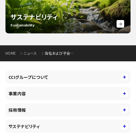
サステナビリティ
Sustainability
HOME
ニュース
当社および子会社における代表取締役および役員の異動に関するお知らせ(306KB)
CCIグループについて
CCIグループについて
事業内容
トップメッセージ
事業内容
コーポレートアイデンティティ
採用情報
事業性理解を通じたファイナンス
中期経営戦略
採用情報
コンサルティング&アドバイザリー
サステナビリティ
会社概要・沿革
新卒採用
キャッシュレス・デジタルの進展