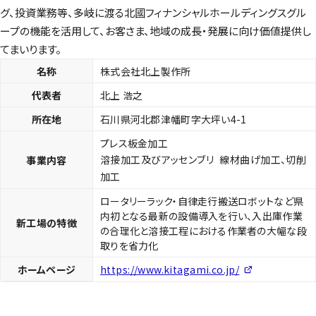
グ、投資業務等、多岐に渡る北國フィナンシャルホールディングスグル
ープの機能を活用して、お客さま、地域の成長・発展に向け価値提供し
てまいります。
名称
株式会社北上製作所
代表者
北上 浩之
所在地
石川県河北郡津幡町字大坪い4-1
プレス板金加工
溶接加工及びアッセンブリ 線材曲げ加工、切削
事業内容
加工
ロータリーラック・自律走行搬送ロボットなど県
内初となる最新の設備導入を行い、入出庫作業
新工場の特徴
の合理化と溶接工程における作業者の大幅な段
取りを省力化
ホームページ
https://www.kitagami.co.jp/