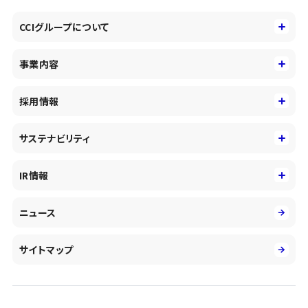
CCIグループについて
CCIグループについて
事業内容
トップメッセージ
事業内容
コーポレートアイデンティティ
採用情報
事業性理解を通じたファイナンス
中期経営戦略
採用情報
コンサルティング&アドバイザリー
サステナビリティ
会社概要・沿革
新卒採用
キャッシュレス・デジタルの進展
役員
サステナビリティ
キャリア採用
IR情報
投資事業の拡大
環境
第二新卒採用
市場運用のさらなる高度化
IR情報
社会
ニュース
障がい者採用
DXとシステムモダナイゼーション
決算短信
ガバナンス
アルムナイ採用
人的資本経営の取組み
有価証券報告書／四半期報告書
サイトマップ
業績ハイライト
統合報告書