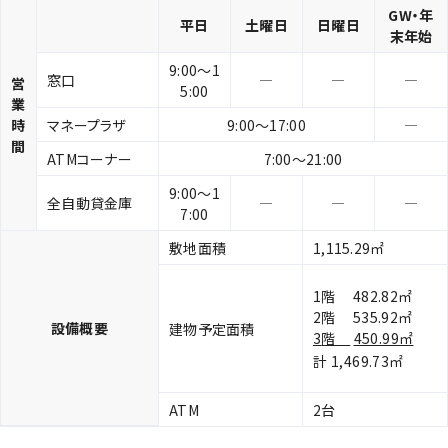
GW・年
平日
土曜日
日曜日
末年始
9:00～1
窓口
―
―
―
営
5:00
業
時
マネープラザ
9:00～17:00
―
間
ATMコーナー
7:00～21:00
9:00～1
全自動貸金庫
―
―
―
7:00
敷地面積
1,115.29㎡
1階 482.82㎡
2階 535.92㎡
設備概要
建物予定面積
3
階
450.99
㎡
計 1,469.73㎡
ATM
2台