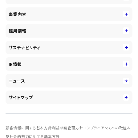
CCIグループについて
事業内容
トップメッセージ
事業内容
コーポレートアイデンティティ
採用情報
事業性理解を通じたファイナンス
中期経営戦略
採用情報
コンサルティング&アドバイザリー
サステナビリティ
会社概要・沿革
新卒採用
キャッシュレス・デジタルの進展
役員
サステナビリティ
キャリア採用
IR情報
投資事業の拡大
環境
第二新卒採用
市場運用のさらなる高度化
IR情報
社会
ニュース
障がい者採用
DXとシステムモダナイゼーション
決算短信
ガバナンス
アルムナイ採用
人的資本経営の取組み
有価証券報告書／四半期報告書
サイトマップ
業績ハイライト
統合報告書
ディスクロージャー誌
顧客情報に関する基本方針
利益相反管理方針
コンプライアンスへの取組み
IRプレゼンテーション資料
反社会的勢力に対する基本方針